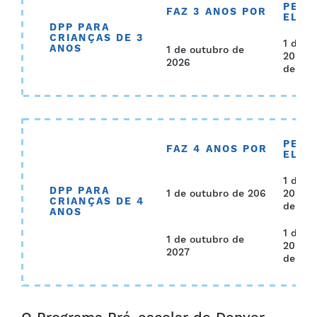
PERÍ
FAZ 3 ANOS POR
ELEG
DPP PARA
CRIANÇAS DE 3
1 de s
ANOS
1 de outubro de
2026 –
2026
de 202
PERÍ
FAZ 4 ANOS POR
ELEG
1 de s
DPP PARA
1 de outubro de 206
2026 –
CRIANÇAS DE 4
de 202
ANOS
1 de s
1 de outubro de
2027 –
2027
de 202