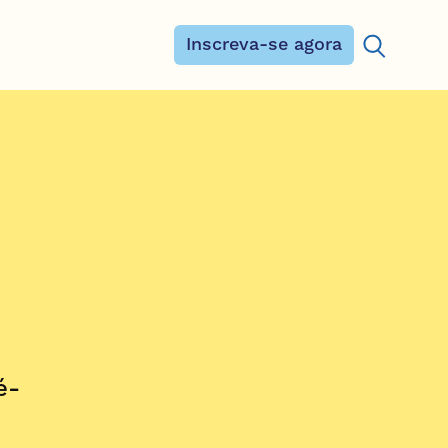
Inscreva-se agora
Procurar:
é-