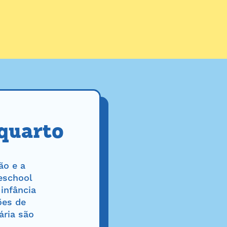
 quarto
ão e a
eschool
infância
ões de
ária são