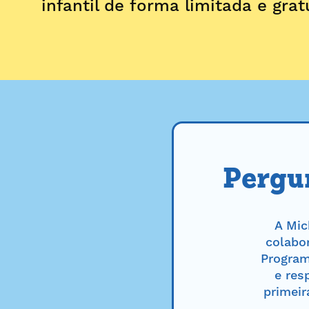
infantil de forma limitada e grat
Pergun
A Mic
colabo
Program
e res
primeir