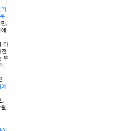
전거
 두
르면,
기에
 타
자전
 두
거
은
들에
만,
함될
유아