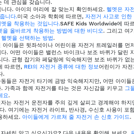
는 데 관심을 갖습니다.
니다. 아이의 머리에 잘 맞는지 확인하세요.
헬멧은 자
여줍니다.
미국 소아과 학회에 따르면,
자전거 사고로 인한
헬멧을 착용하는 것입니다.
SAFE Kids Worldwide에 따
멧을 올바르게 착용하는 방법에 대한 비디오
. 그리고 여
 헬멧을 선택하는 방법
.
떤 아이들은 뒷좌석이나 어린이용 자전거 트레일러를 먼저
다. 어떤 아이들은 밸런스 바이크나 보조 바퀴가 달린 
니다. 균형 잡기와 페달링에 익숙해지면 보조 바퀴가 없는
에 따르면,
REI의 자전거 종류에 대한 정보
어린이가 자전
다.
아동들은 자전거 타기에 금방 익숙해지지만, 어떤 아이들
다. 가족과 함께 자전거를 타는 것은 자신감을 키우고
그
세요
.
전자는 자전거 운전자를 주의 깊게 살피고 경계해야 하지
. 여기에는 자전거 라이트, 반사경, 수신호 사용이 포
용하세요.
아이들에게 가르쳐 줄 자전거 손 신호 가이드
.
 자세히 알고 싶으신가요? 다음 내용을 확인해 보세요.