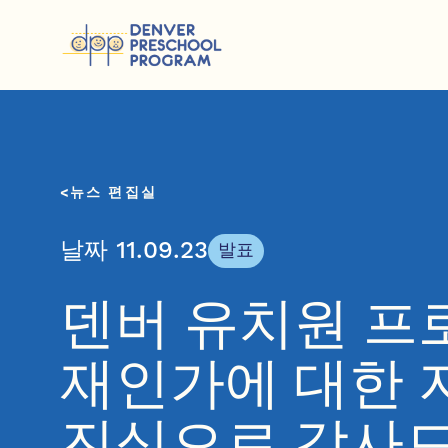
콘텐츠 건너뛰기
뉴스 편집실
날짜 11.09.23
발표
덴버 유치원 프
재인가에 대한 
진심으로 감사드