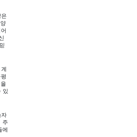
많은
 양
되어
신
 믿
 계
공평
램을
 있
습자
 주
들에