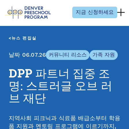
콘텐츠 건너뛰기
지금 신청하세요
뉴스 편집실
날짜 06.07.26
커뮤니티 리소스
가족 자원
DPP 파트너 집중 조
명: 스트러글 오브 러
브 재단
지역사회 피크닉과 식료품 배급소부터 학용
품 지원과 멘토링 프로그램에 이르기까지,