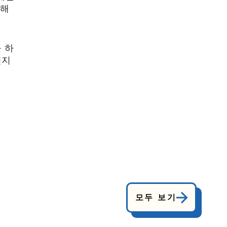
이해
 하
믿지
모두 보기