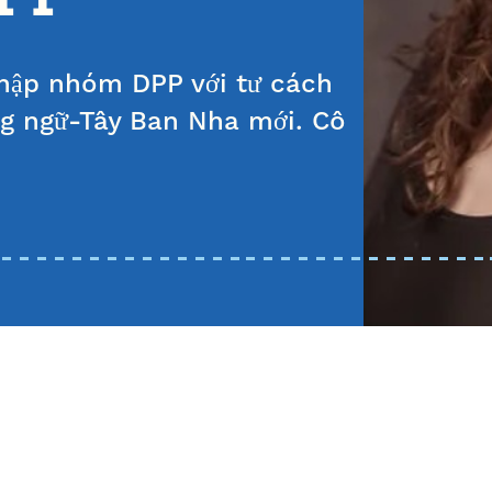
nhập nhóm DPP với tư cách
g ngữ-Tây Ban Nha mới. Cô