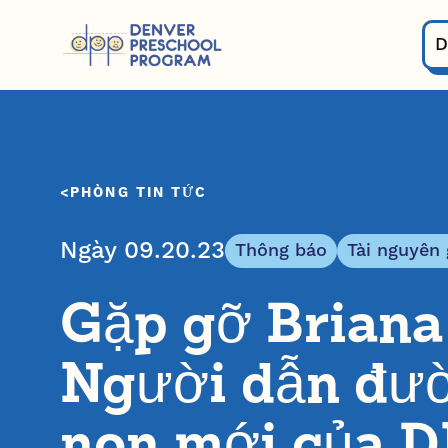
Bỏ qua nội dung
D
PHÒNG TIN TỨC
Ngày 09.20.23
Thông báo
Tài nguyên 
Gặp gỡ Briana
Người dẫn đư
non mới của 