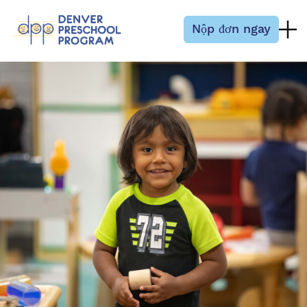
Bỏ qua nội dung
Nộp đơn ngay