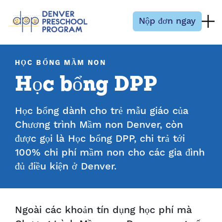
Bỏ qua nội dung
Nộp đơn ngay
HỌC BỔNG MẦM NON
Học bổng DPP
Học bổng dành cho trẻ mẫu giáo của
Chương trình Mầm non Denver, còn
được gọi là Học bổng DPP, chi trả tới
100% chi phí mầm non cho các gia đình
đủ điều kiện ở Denver.
Ngoài các khoản tín dụng học phí mà