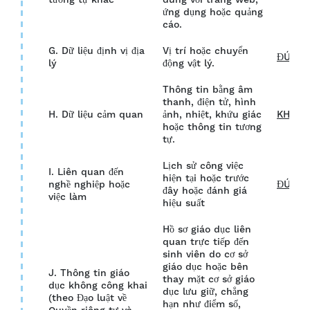
tương tự khác
dùng với trang web,
ứng dụng hoặc quảng
cáo.
G. Dữ liệu định vị địa
Vị trí hoặc chuyển
ĐÚNG
lý
động vật lý.
Thông tin bằng âm
thanh, điện tử, hình
H. Dữ liệu cảm quan
ảnh, nhiệt, khứu giác
KHÔN
hoặc thông tin tương
tự.
Lịch sử công việc
I. Liên quan đến
hiện tại hoặc trước
nghề nghiệp hoặc
ĐÚNG
đây hoặc đánh giá
việc làm
hiệu suất
Hồ sơ giáo dục liên
quan trực tiếp đến
sinh viên do cơ sở
giáo dục hoặc bên
J. Thông tin giáo
thay mặt cơ sở giáo
dục không công khai
dục lưu giữ, chẳng
(theo Đạo luật về
hạn như điểm số,