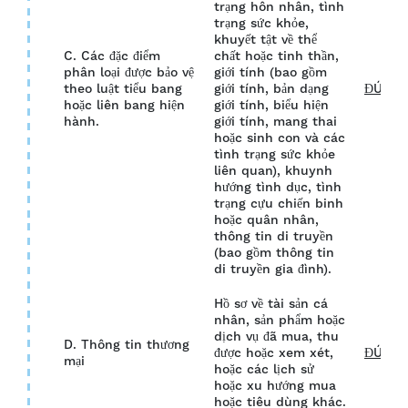
trạng hôn nhân, tình
trạng sức khỏe,
khuyết tật về thể
C. Các đặc điểm
chất hoặc tinh thần,
phân loại được bảo vệ
giới tính (bao gồm
theo luật tiểu bang
giới tính, bản dạng
ĐÚNG
hoặc liên bang hiện
giới tính, biểu hiện
hành.
giới tính, mang thai
hoặc sinh con và các
tình trạng sức khỏe
liên quan), khuynh
hướng tình dục, tình
trạng cựu chiến binh
hoặc quân nhân,
thông tin di truyền
(bao gồm thông tin
di truyền gia đình).
Hồ sơ về tài sản cá
nhân, sản phẩm hoặc
dịch vụ đã mua, thu
D. Thông tin thương
được hoặc xem xét,
ĐÚNG
mại
hoặc các lịch sử
hoặc xu hướng mua
hoặc tiêu dùng khác.