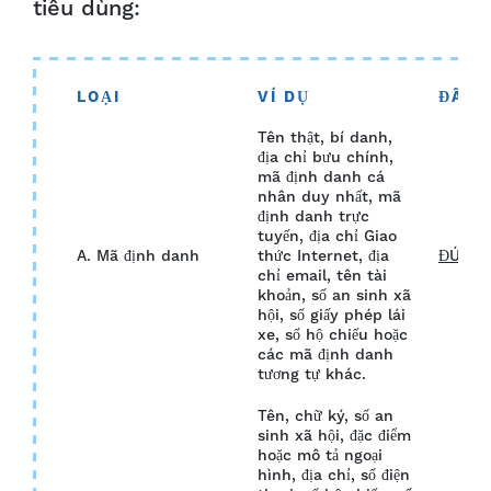
tiêu dùng:
LOẠI
VÍ DỤ
ĐÃ T
Tên thật, bí danh,
địa chỉ bưu chính,
mã định danh cá
nhân duy nhất, mã
định danh trực
tuyến, địa chỉ Giao
A. Mã định danh
thức Internet, địa
ĐÚNG
chỉ email, tên tài
khoản, số an sinh xã
hội, số giấy phép lái
xe, số hộ chiếu hoặc
các mã định danh
tương tự khác.
Tên, chữ ký, số an
sinh xã hội, đặc điểm
hoặc mô tả ngoại
hình, địa chỉ, số điện