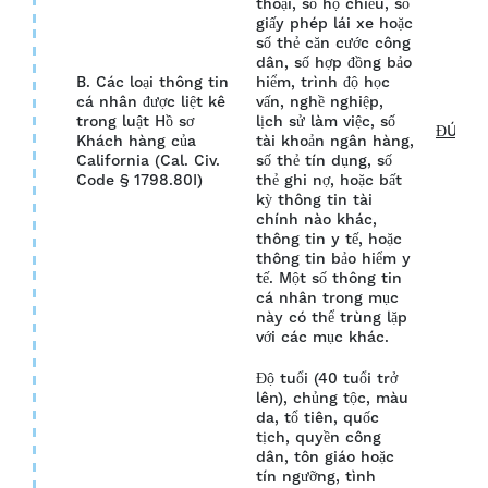
thoại, số hộ chiếu, số
giấy phép lái xe hoặc
số thẻ căn cước công
dân, số hợp đồng bảo
B. Các loại thông tin
hiểm, trình độ học
cá nhân được liệt kê
vấn, nghề nghiệp,
trong luật Hồ sơ
lịch sử làm việc, số
ĐÚNG
Khách hàng của
tài khoản ngân hàng,
California (Cal. Civ.
số thẻ tín dụng, số
Code § 1798.80I)
thẻ ghi nợ, hoặc bất
kỳ thông tin tài
chính nào khác,
thông tin y tế, hoặc
thông tin bảo hiểm y
tế. Một số thông tin
cá nhân trong mục
này có thể trùng lặp
với các mục khác.
Độ tuổi (40 tuổi trở
lên), chủng tộc, màu
da, tổ tiên, quốc
tịch, quyền công
dân, tôn giáo hoặc
tín ngưỡng, tình