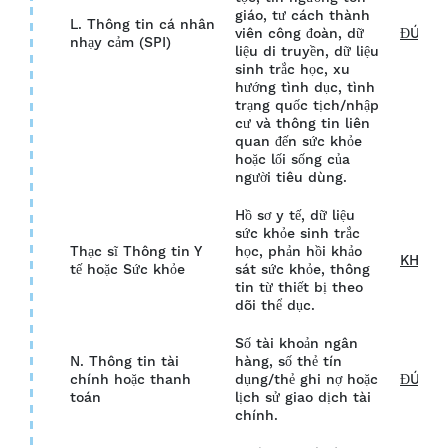
giáo, tư cách thành
L. Thông tin cá nhân
viên công đoàn, dữ
ĐÚNG
nhạy cảm (SPI)
liệu di truyền, dữ liệu
sinh trắc học, xu
hướng tình dục, tình
trạng quốc tịch/nhập
cư và thông tin liên
quan đến sức khỏe
hoặc lối sống của
người tiêu dùng.
Hồ sơ y tế, dữ liệu
sức khỏe sinh trắc
Thạc sĩ Thông tin Y
học, phản hồi khảo
KHÔN
tế hoặc Sức khỏe
sát sức khỏe, thông
tin từ thiết bị theo
dõi thể dục.
Số tài khoản ngân
N. Thông tin tài
hàng, số thẻ tín
chính hoặc thanh
dụng/thẻ ghi nợ hoặc
ĐÚNG
toán
lịch sử giao dịch tài
chính.