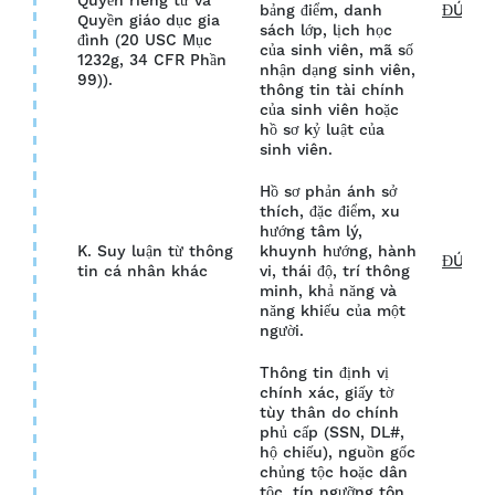
Quyền riêng tư và
bảng điểm, danh
ĐÚNG
Quyền giáo dục gia
sách lớp, lịch học
đình (20 USC Mục
của sinh viên, mã số
1232g, 34 CFR Phần
nhận dạng sinh viên,
99)).
thông tin tài chính
của sinh viên hoặc
hồ sơ kỷ luật của
sinh viên.
Hồ sơ phản ánh sở
thích, đặc điểm, xu
hướng tâm lý,
K. Suy luận từ thông
khuynh hướng, hành
ĐÚNG
tin cá nhân khác
vi, thái độ, trí thông
minh, khả năng và
năng khiếu của một
người.
Thông tin định vị
chính xác, giấy tờ
tùy thân do chính
phủ cấp (SSN, DL#,
hộ chiếu), nguồn gốc
chủng tộc hoặc dân
tộc, tín ngưỡng tôn