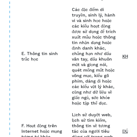
Các đặc điểm di
truyền, sinh lý, hành
vi và sinh học hoặc
các kiểu hoạt động
được sử dụng để trích
xuất mẫu hoặc thông
tin nhận dạng hoặc
định danh khác,
E. Thông tin sinh
chẳng hạn như dấu
KHÔN
trắc học
vân tay, dấu khuôn
mặt và giọng nói,
quét mống mắt hoặc
võng mạc, kiểu gõ
phím, dáng đi hoặc
các kiểu vật lý khác,
cũng như dữ liệu về
giấc ngủ, sức khỏe
hoặc tập thể dục.
Lịch sử duyệt web,
lịch sử tìm kiếm,
F. Hoạt động trên
thông tin về tương
Internet hoặc mạng
tác của người tiêu
ĐÚNG