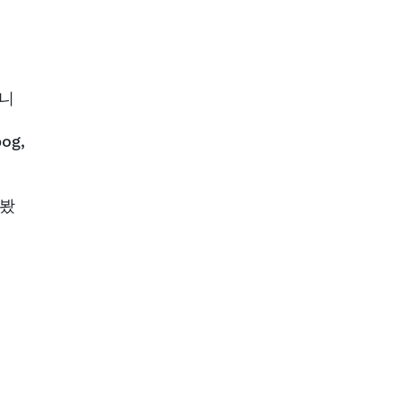
합니
og,
어봤