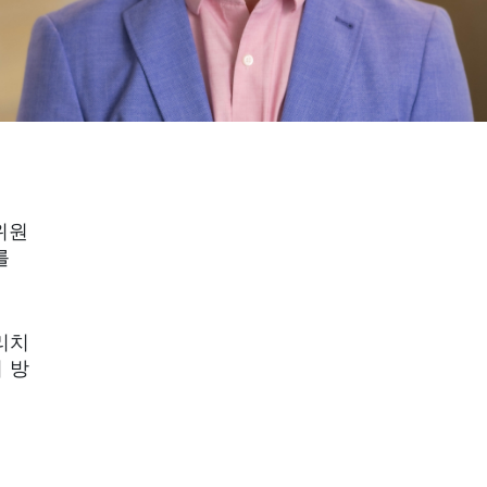
위원
를
리치
 방