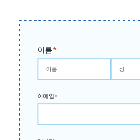
이름
*
첫
마
번
지
이메일
*
째
막