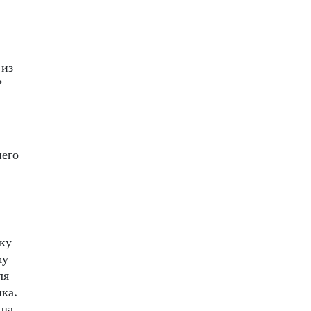
 из
?
его
ку
му
ля
ка.
аша