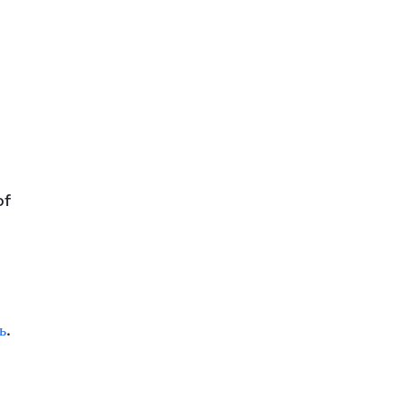
of
ь
.