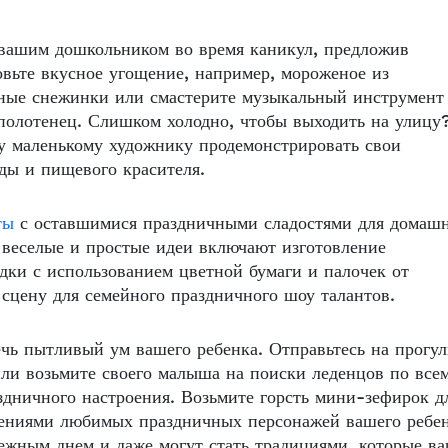
 вашим дошкольником во время каникул, предложив
товьте вкусное угощение, например, мороженое из
жные снежинки или смастерите музыкальный инструмент
полотенец. Слишком холодно, чтобы выходить на улицу
му маленькому художнику продемонстрировать свои
воды и пищевого красителя.
ты
с оставшимися праздничными сладостями для домашн
еселые и простые идеи включают изготовление
дки с использованием цветной бумаги и палочек от
сцену для семейного праздничного шоу талантов.
чь пытливый ум вашего ребенка. Отправьтесь на прогул
или возьмите своего малыша на поиски леденцов по все
здничного настроения. Возьмите горсть мини-зефирок д
жениями любимых праздничных персонажей вашего ребен
ежным днем и даже могут стать традициями, которые в