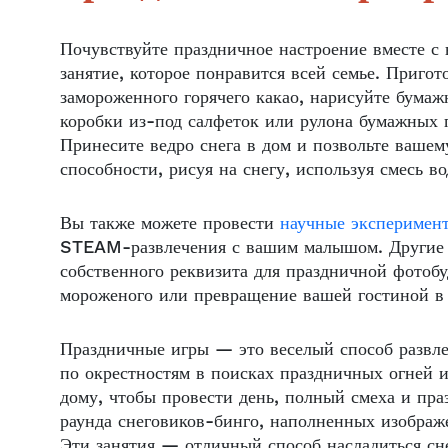
Почувствуйте праздничное настроение вместе с
занятие, которое понравится всей семье. Приго
замороженного горячего какао, нарисуйте бума
коробки из-под салфеток или рулона бумажных 
Принесите ведро снега в дом и позвольте ваше
способности, рисуя на снегу, используя смесь 
Вы также можете провести
научные эксперимен
STEAM-развлечения с вашим малышом. Другие в
собственного реквизита для праздничной фотобу
мороженого или превращение вашей гостиной в 
Праздничные игры — это веселый способ развле
по окрестностям в поисках праздничных огней 
дому, чтобы провести день, полный смеха и пра
раунда снеговиков-бинго, наполненных изобра
Эти занятия — отличный способ насладиться сн