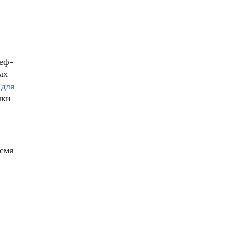
шеф-
ых
 для
чки
емя