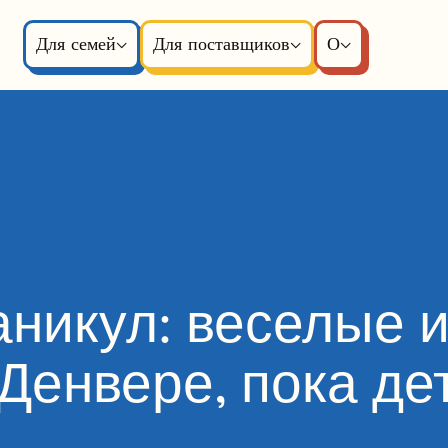
Для семей
Для поставщиков
О
аникул: веселые 
Денвере, пока дет