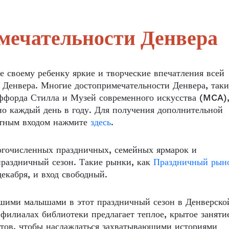
мечательности Денвера
те своему ребенку яркие и творческие впечатления всей
 Денвера. Многие достопримечательности Денвера, таки
ффорда Стилла и Музей современного искусства (MCA)
но каждый день в году. Для получения дополнительной
атным входом нажмите
здесь
.
огочисленных праздничных, семейных ярмарок и
праздничный сезон. Такие рынки, как
Праздничный рын
екабря, и вход свободный.
ашими малышами в этот праздничный сезон в Денверско
филиалах библиотеки предлагает теплое, крытое заняти
стов, чтобы наслаждаться захватывающими историями