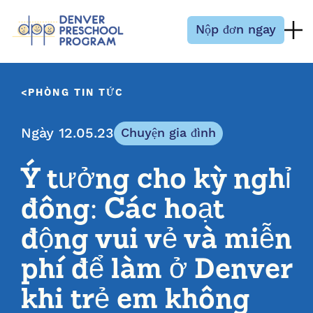
Bỏ qua nội dung
Nộp đơn ngay
PHÒNG TIN TỨC
Ngày 12.05.23
Chuyện gia đình
Ý tưởng cho kỳ nghỉ
đông: Các hoạt
động vui vẻ và miễn
phí để làm ở Denver
khi trẻ em không