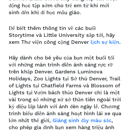
động học tập sớm cho trẻ em từ khi mới
sinh đến khi đi học mẫu giáo.
Để biết thêm thông tin về các buổi
Storytime và Little University sắp tới, hãy
xem Thư viện công cộng Denver
lịch sự kiện
.
Hãy dành cho bé yêu của bạn một buổi tối
với những màn trình diễn ánh sáng rực rỡ
trên khắp Denver. Gardens Luminova
Holidays, Zoo Lights tại Sở thú Denver, Trail
of Lights tại Chatfield Farms và Blossom of
Lights tại Vườn bách thảo Denver chỉ là một
vài trong số những xứ sở thần tiên ngoài trời
kỳ diệu lấp lánh với ánh đèn ngày lễ. Chương
trình biểu diễn ánh sáng hoạt hình lái xe qua
lớn nhất thế giới,
Giáng sinh đầy màu sắc
,
cho phép gia đình bạn xem hàng triệu ánh