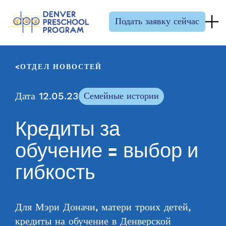
Перейти к содержанию
Подать заявку сейчас
ОТДЕЛ НОВОСТЕЙ
Дата 12.05.23
Семейные истории
Кредиты за
обучение = выбор и
гибкость
Для Мэри Доначи, матери троих детей,
кредиты на обучение в Денверской