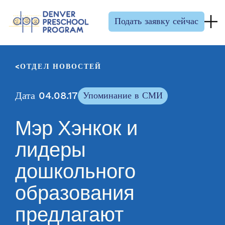
Перейти к содержанию
Подать заявку сейчас
ОТДЕЛ НОВОСТЕЙ
Дата 04.08.17
Упоминание в СМИ
Мэр Хэнкок и
лидеры
дошкольного
образования
предлагают