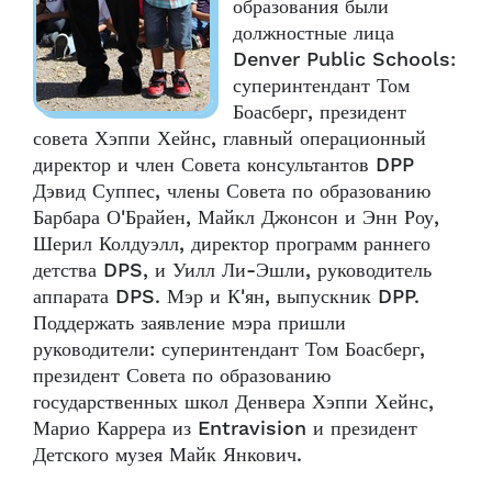
образования были
должностные лица
Denver Public Schools:
суперинтендант Том
Боасберг, президент
совета Хэппи Хейнс, главный операционный
директор и член Совета консультантов DPP
Дэвид Суппес, члены Совета по образованию
Барбара О'Брайен, Майкл Джонсон и Энн Роу,
Шерил Колдуэлл, директор программ раннего
детства DPS, и Уилл Ли-Эшли, руководитель
аппарата DPS. Мэр и К'ян, выпускник DPP.
Поддержать заявление мэра пришли
руководители: суперинтендант Том Боасберг,
президент Совета по образованию
государственных школ Денвера Хэппи Хейнс,
Марио Каррера из Entravision и президент
Детского музея Майк Янкович.