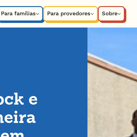
Para famílias
Para provedores
Sobre
ock e
meira
õem