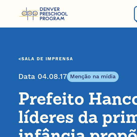
Pular para o conteúdo
SALA DE IMPRENSA
Data 04.08.17
Menção na mídia
Prefeito Hanc
líderes da pri
infância prop