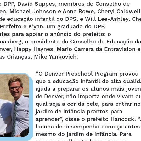
o DPP, David Suppes, membros do Conselho de
en, Michael Johnson e Anne Rowe, Cheryl Caldwell
de educação infantil do DPS, e Will Lee-Ashley, Ch
Prefeito e K'yan, um graduado do DPP.
tes para apoiar o anúncio do prefeito: o
oasberg, o presidente do Conselho de Educação d
nver, Happy Haynes, Mario Carrera da Entravision e
s Crianças, Mike Yankovich.
“O Denver Preschool Program provou
que a educação infantil de alta quali
ajuda a preparar os alunos mais jove
de Denver, não importa onde vivam o
qual seja a cor da pele, para entrar no
jardim de infância prontos para
aprender”, disse o prefeito Hancock. “
lacuna de desempenho começa antes
mesmo do jardim de infância. Para