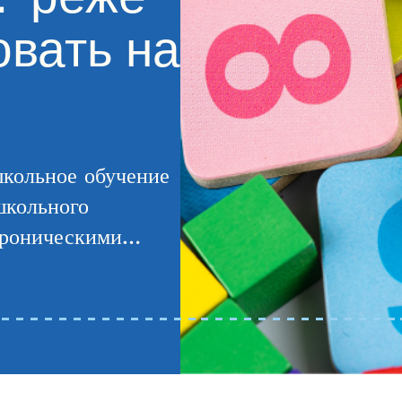
овать на
школьное обучение
школьного
 хроническими…