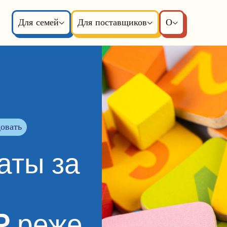
Для семей
Для поставщиков
О
овать
аты за
P реже