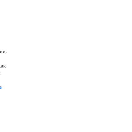
ии.
Как
е
е