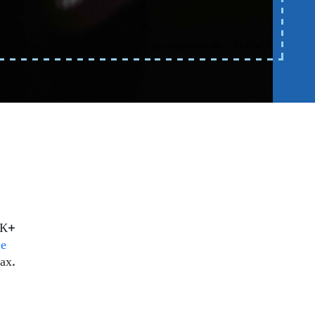
ТК+
е
ах.