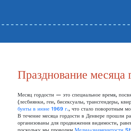
Празднование месяца 
Месяц гордости — это специальное время, пос
(лесбиянки, геи, бисексуалы, трансгендеры, к
бунты в июне 1969 г.
, что стало поворотным м
В течение месяца гордости в Денвере прошли р
организованы для продвижения видимости, раве
поскольку мы проводим
Медиа-знаменитости St