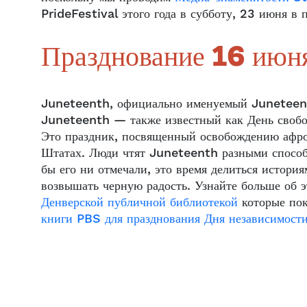
PrideFestival этого года в субботу, 23 июня в 
Празднование 16 июн
Juneteenth, официально именуемый Juneteent
Juneteenth — также известный как День свобо
Это праздник, посвященный освобождению афро
Штатах. Люди чтят Juneteenth разными способа
бы его ни отмечали, это время делиться истори
возвышать черную радость. Узнайте больше об 
Денверской публичной библиотекой
которые пок
книги PBS для празднования Дня независимост