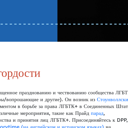
гордости
вященное празднованию и чествованию сообщества ЛГБ
виры/вопрошающие и другие). Он возник из
Стоунволлски
оментом в борьбе за права ЛГБТК+ в Соединенных Штат
азличные мероприятия, такие как Прайд
парад
,
нства и принятия лиц ЛГБТК+. Присоединяйтесь к DPP,
orytime (на английском и испанском языках)
на