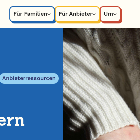
Für Familien
Für Anbieter
Um
Anbieterressourcen
ern