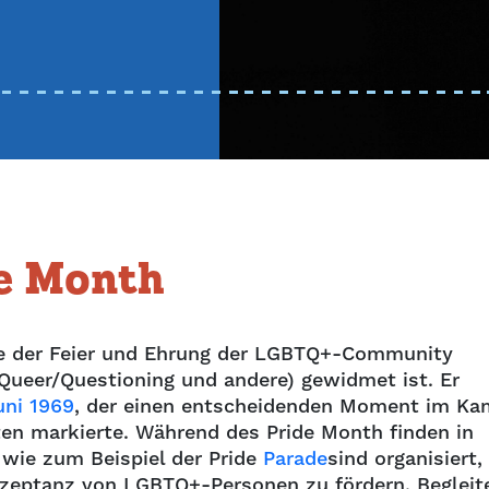
de Month
die der Feier und Ehrung der LGBTQ+-Community
 Queer/Questioning und andere) gewidmet ist. Er
uni 1969
, der einen entscheidenden Moment im Ka
en markierte. Während des Pride Month finden in
 wie zum Beispiel der Pride
Parade
sind organisiert
Akzeptanz von LGBTQ+-Personen zu fördern. Begleit