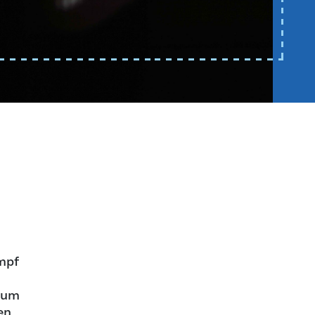
mpf
, um
en