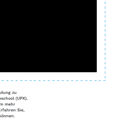
ildung zu
eschool (UPK).
am mehr
rfahren Sie,
können.