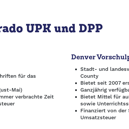
orado UPK und DPP
Denver Vorschu
Stadt- und landes
riften für das
County
Bietet seit 2007 e
gust-Mai)
Ganzjährig verfügb
immer verbrachte Zeit
Bietet Mittel für
steuer
sowie Unterrichts
Finanziert von der
Umsatzsteuer