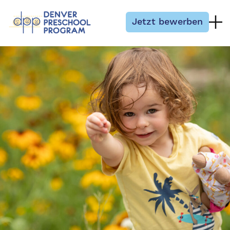
Zum Inhalt springen
Jetzt bewerben