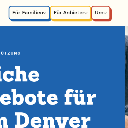
Für Familien
Für Anbieter
Um
TÜTZUNG
iche
ebote für
in Denver