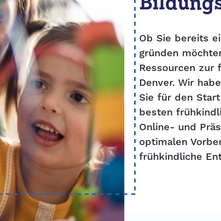
Bildung
Ob Sie bereits e
gründen möchten
Ressourcen zur f
Denver. Wir habe
Sie für den Star
besten frühkind
Online- und Präs
optimalen Vorber
frühkindliche En