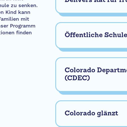
Denvers Rat für fr
chule zu senken.
en Kind kann
Familien mit
 unser Programm
tionen finden
Öffentliche Schul
Colorado Departme
(CDEC)
Colorado glänzt