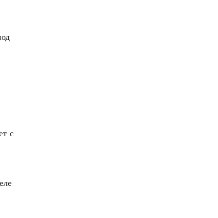
под
ет с
еле