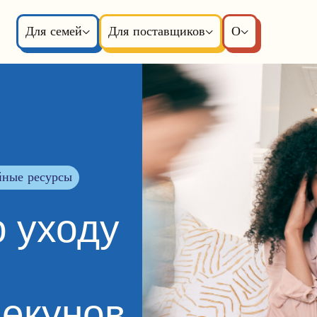
Для семей
Для поставщиков
О
йные ресурсы
о уходу
пекунов