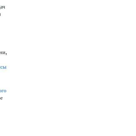
ач
и
ни,
усы
ого
ое