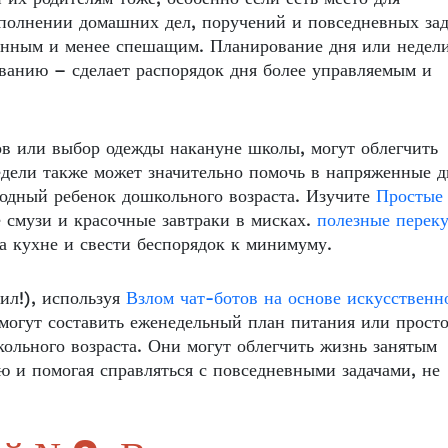
ыполнении домашних дел, поручений и повседневных зад
шенным и менее спешащим. Планирование дня или недел
ованию – сделает распорядок дня более управляемым и
ов или выбор одежды накануне школы, могут облегчить
едели также может значительно помочь в напряженные д
лодный ребенок дошкольного возраста. Изучите
Простые
смузи и красочные завтраки в мисках.
полезные перек
а кухне и свести беспорядок к минимуму.
ил!), используя
Взлом чат-ботов на основе искусственн
огут составить еженедельный план питания или прост
ольного возраста. Они могут облегчить жизнь занятым
ию и помогая справляться с повседневными задачами, не