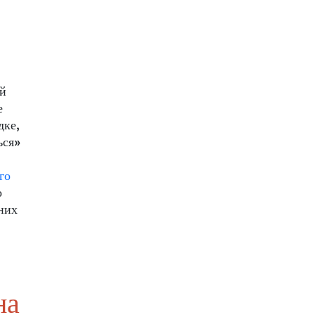
ей
е
дке,
ься»
го
о
них
на