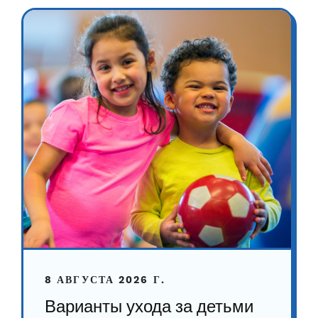
8 АВГУСТА 2026 Г.
Варианты ухода за детьми