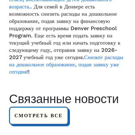
возраста.
.
Для семей в Денвере есть
возможность снизить расходы на дошкольное
образование, подав заявку на финансовую
поддержку от программы Denver Preschool
Program. Еще есть время подать заявку на
текущий учебный год или начать подготовку к
следующему году, отправив заявку на 2026-
2027 учебный год уже сегодня.
Снизьте расходы
на дошкольное образование, подав заявку уже
сегодня!
!
Связанные новости
СМОТРЕТЬ ВСЕ