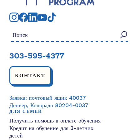
Искать:
303-595-4377
КОНТАКТ
Заявка: почтовый ящик 40037
Денвер, Колорадо 80204-0037
ДЛЯ СЕМЕЙ
Получить помощь в оплате обучения
Кредит на обучение для 3-летних
детей