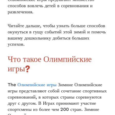
способов вовлечь детей в соревнования и
развлечения.
Читайте дальше, чтобы узнать больше способов
окунуться в гущу событий этой зимой и помочь
вашему дошкольнику добиться больших
успехов.
Что такое Олимпийские
игры?
The
Олимпийские игры
Зимние Олимпийские
игры представляют собой сочетание спортивных
соревнований, в которых страны соревнуются
друг с другом. В Играх принимают участие
спортсмены из более чем 200 стран. Зимние