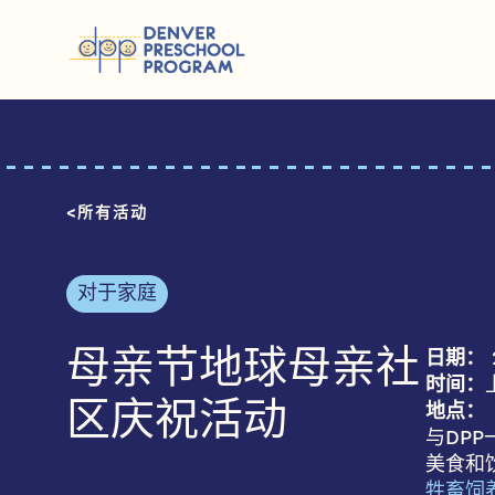
跳至内容
所有活动
对于家庭
日期：
母亲节地球母亲社
时间：
地点：
区庆祝活动
与DP
美食和
牲畜饲养场