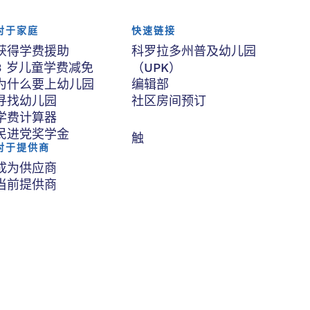
对于家庭
快速链接
获得学费援助
科罗拉多州普及幼儿园
3 岁儿童学费减免
（UPK）
为什么要上幼儿园
编辑部
寻找幼儿园
社区房间预订
学费计算器
民进党奖学金
触
对于提供商
成为供应商
当前提供商