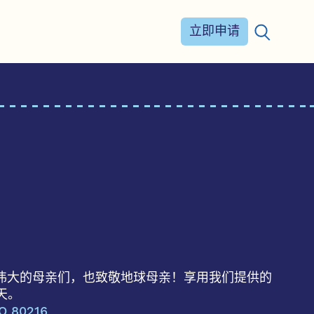
立即申请
搜索：
中伟大的母亲们，也致敬地球母亲！享用我们提供的
天。
O 80216