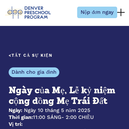
Bỏ qua nội dung
Nộp đơn ngay
TẤT CẢ SỰ KIỆN
Dành cho gia đình
Ngày của Mẹ, Lễ kỷ niệm
cộng đồng Mẹ Trái Đất
Ngày:
Ngày 10 tháng 5 năm 2025
Thời gian:
11:00 SÁNG
- 2:00 CHIỀU
Vị trí: