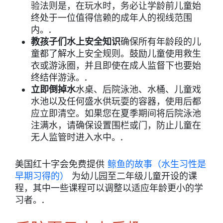
验法则是，在玩水时，务必让学龄前儿童始
终处于一位值得信赖的成年人的视线范围
内。.
教孩子们水上安全知识
确保所有年龄段的儿
童都了解水上安全规则。鼓励儿童使用救生
衣或游泳圈，并且即使在成人监督下也要始
终结伴游泳。.
立即倒掉水
水桌、后院泳池、水桶、儿童戏
水池以及任何盛水供玩耍的容器，使用后都
应立即清空。如果您在夏季期间将后院泳池
注满水，请确保设置围栏或门，防止儿童在
无人监管时进入水中。.
美国红十字会免费提供
鲸鱼的故事（水生习性是
早期习得的）
为幼儿园至二年级儿童开设的课
程，其中一些课程可以调整以适应年龄更小的学
习者。.