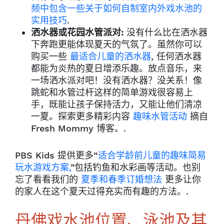
频中包含一些关于如何自制室内外戏水池的
实用技巧
.
洒水器或花园水管派对
:
没有什么比在洒水器
下奔跑更能体现夏天的气氛了。虽然你可以
购买一些
最适合儿童的洒水器
, 任何洒水器
都能为炎热的夏日增添乐趣。放点音乐，来
一场洒水派对吧！没有洒水器？没关系！像
跳蛇和水管过杆这样的简单游戏很容易上
手，既能让孩子保持活力，又能让他们清凉
一夏。探索更多精彩内容
趣味水管活动
摘自
Fresh Mommy 博客。.
PBS Kids 提供更多“
适合学龄前儿童的趣味简易
玩水游戏方案,
”包括钓鱼和水彩画等活动。也别
忘了看看我们的
夏季和春季订婚想法
更多让你
的家人在这个夏天过得充实而有趣的方法。.
丹佛戏水池位置、泳池及其