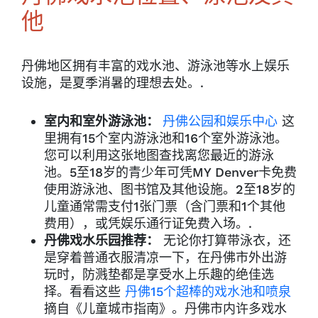
他
丹佛地区拥有丰富的戏水池、游泳池等水上娱乐
设施，是夏季消暑的理想去处。.
室内和室外游泳池：
丹佛公园和娱乐中心
这
里拥有15个室内游泳池和16个室外游泳池。
您可以利用这张地图查找离您最近的游泳
池。5至18岁的青少年可凭MY Denver卡免费
使用游泳池、图书馆及其他设施。2至18岁的
儿童通常需支付1张门票（含门票和1个其他
费用），或凭娱乐通行证免费入场。.
丹佛戏水乐园推荐：
无论你打算带泳衣，还
是穿着普通衣服清凉一下，在丹佛市外出游
玩时，防溅垫都是享受水上乐趣的绝佳选
择。看看这些
丹佛15个超棒的戏水池和喷泉
摘自《儿童城市指南》。丹佛市内许多戏水