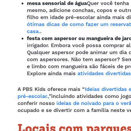
mesa sensorial de água
Quer você tenha
mesmo, adicione conchas, copos e outros
filho em idade pré-escolar ainda mais di
ótimas dicas de como fazer um reservató
casa.
.
festa com aspersor ou mangueira de jar
irrigador. Embora você possa comprar 
Qualquer aspersor pode animar um dia q
com aspersores. Não tem aspersor? Sem
e limbo com mangueira são fáceis de pre
Explore ainda mais
atividades divertid
A PBS Kids oferece mais “
Ideias divertidas
pré-escolar.,
”incluindo atividades como jog
conferir nosso
ideias de noivado para o ver
ocupado e se divertir com a família neste v
Locais com parques