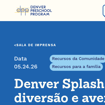
Pular para o conteúdo
SALA DE IMPRENSA
Data
Recursos da Comunidade
05.24.26
Recursos para a família
Denver Splash
diversão e av