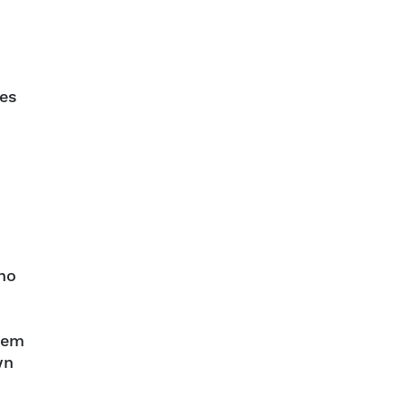
ões
nho
 em
wn