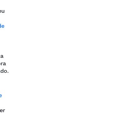
eu
de
ta
bra
ado.
e
er