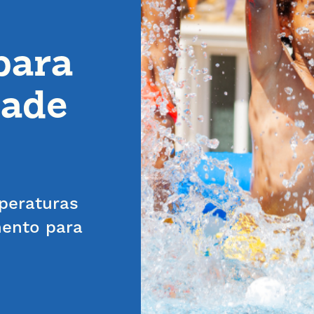
para
dade
peraturas
ento para