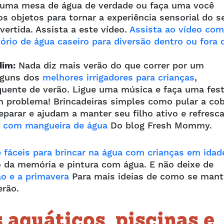
 uma mesa de água de verdade ou faça uma você
 objetos para tornar a experiência sensorial do s
vertida. Assista a este vídeo.
Assista ao vídeo com
rio de água caseiro para diversão dentro ou fora 
dim
:
Nada diz mais verão do que correr por um
alguns dos
melhores irrigadores para crianças
,
uente de verão. Ligue uma música e faça uma fes
 problema! Brincadeiras simples como pular a co
parar e ajudam a manter seu filho ativo e refresc
as com mangueira de água
Do blog Fresh Mommy.
 e fáceis para brincar na água com crianças em idad
o da memória e pintura com água. E não deixe de
ão e a primavera
Para mais ideias de como se mant
erão.
 aquáticos, piscinas e