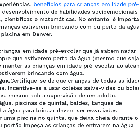
xperiências.
benefícios para crianças em idade pré
, o desenvolvimento de habilidades socioemocionais
, científicas e matemáticas. No entanto, é import
crianças estiverem brincando com ou perto da água
 piscina em Denver.
ianças em idade pré-escolar que já sabem nadar
mpre que estiverem perto da água (mesmo que seja
é manter as crianças em idade pré-escolar ao alca
estiverem brincando com água.
gua.
Certifique-se de que crianças de todas as idad
. Incentive-as a usar coletes salva-vidas ou boia
as, mesmo sob a supervisão de um adulto.
gua, piscinas de quintal, baldes, tanques de
ha água para brincar devem ser esvaziados
 uma piscina no quintal que deixa cheia durante o
ou portão impeça as crianças de entrarem na água