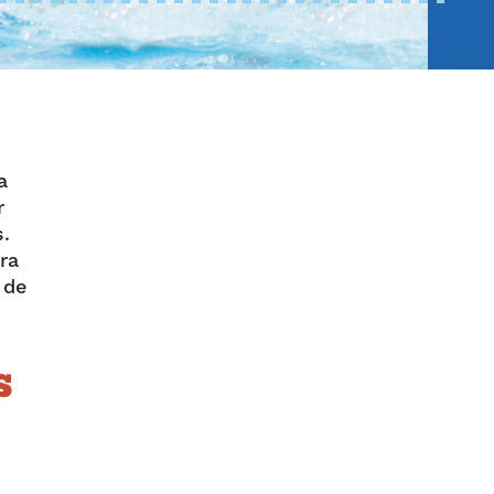
a
r
s.
ra
 de
s