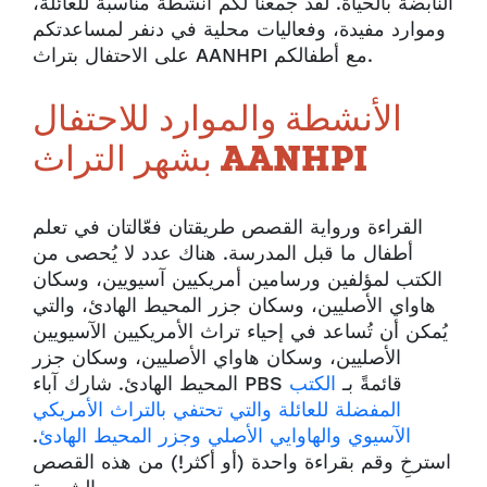
النابضة بالحياة. لقد جمعنا لكم أنشطة مناسبة للعائلة،
وموارد مفيدة، وفعاليات محلية في دنفر لمساعدتكم
على الاحتفال بتراث AANHPI مع أطفالكم.
الأنشطة والموارد للاحتفال
بشهر التراث AANHPI
القراءة ورواية القصص طريقتان فعّالتان في تعلم
أطفال ما قبل المدرسة. هناك عدد لا يُحصى من
الكتب لمؤلفين ورسامين أمريكيين آسيويين، وسكان
هاواي الأصليين، وسكان جزر المحيط الهادئ، والتي
يُمكن أن تُساعد في إحياء تراث الأمريكيين الآسيويين
الأصليين، وسكان هاواي الأصليين، وسكان جزر
المحيط الهادئ. شارك آباء PBS قائمةً بـ
الكتب
المفضلة للعائلة والتي تحتفي بالتراث الأمريكي
الآسيوي والهاوايي الأصلي وجزر المحيط الهادئ
.
استرخِ وقم بقراءة واحدة (أو أكثر!) من هذه القصص