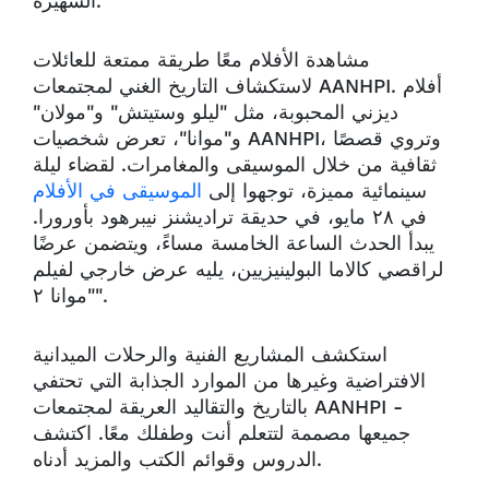
الشهيرة.
مشاهدة الأفلام معًا طريقة ممتعة للعائلات
لاستكشاف التاريخ الغني لمجتمعات AANHPI. أفلام
ديزني المحبوبة، مثل "ليلو وستيتش" و"مولان"
و"موانا"، تعرض شخصيات AANHPI، وتروي قصصًا
ثقافية من خلال الموسيقى والمغامرات. لقضاء ليلة
سينمائية مميزة، توجهوا إلى
الموسيقى في الأفلام
في ٢٨ مايو، في حديقة تراديشنز نيبرهود بأورورا.
يبدأ الحدث الساعة الخامسة مساءً، ويتضمن عرضًا
لراقصي كالاما البولينيزيين، يليه عرض خارجي لفيلم
"موانا ٢".
استكشف المشاريع الفنية والرحلات الميدانية
الافتراضية وغيرها من الموارد الجذابة التي تحتفي
بالتاريخ والتقاليد العريقة لمجتمعات AANHPI -
جميعها مصممة لتتعلم أنت وطفلك معًا. اكتشف
الدروس وقوائم الكتب والمزيد أدناه.