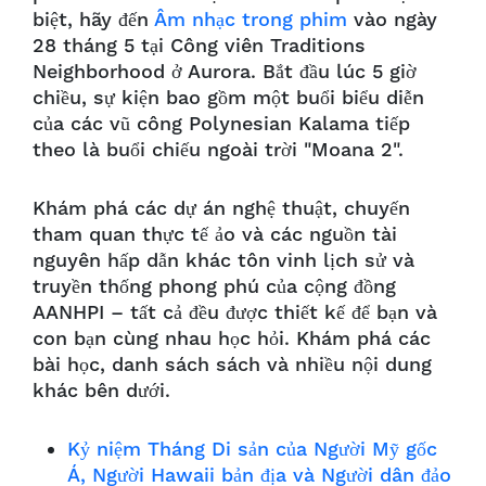
biệt, hãy đến
Âm nhạc trong phim
vào ngày
28 tháng 5 tại Công viên Traditions
Neighborhood ở Aurora. Bắt đầu lúc 5 giờ
chiều, sự kiện bao gồm một buổi biểu diễn
của các vũ công Polynesian Kalama tiếp
theo là buổi chiếu ngoài trời "Moana 2".
Khám phá các dự án nghệ thuật, chuyến
tham quan thực tế ảo và các nguồn tài
nguyên hấp dẫn khác tôn vinh lịch sử và
truyền thống phong phú của cộng đồng
AANHPI – tất cả đều được thiết kế để bạn và
con bạn cùng nhau học hỏi. Khám phá các
bài học, danh sách sách và nhiều nội dung
khác bên dưới.
Kỷ niệm Tháng Di sản của Người Mỹ gốc
Á, Người Hawaii bản địa và Người dân đảo