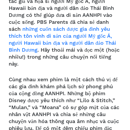
tác giả và họa sĩ người Mỹ gốc Á, người
Hawaii bản địa và người dân đảo Thái Bình
Dương có thể giúp đưa di sản AANHPI vào
cuộc sống. PBS Parents đã chia sẻ danh
sách
những cuốn sách được gia đình yêu
thích tôn vinh di sản của người Mỹ gốc Á,
người Hawaii bản địa và người dân đảo Thái
Bình Dương
. Hãy thoải mái và đọc một (hoặc
nhiều!) trong những câu chuyện nổi tiếng
này.
Cùng nhau xem phim là một cách thú vị để
các gia đình khám phá lịch sử phong phú
của cộng đồng AANHPI. Những bộ phim
Disney được yêu thích như “Lilo & Stitch,”
“Mulan,” và “Moana” có sự góp mặt của các
nhân vật AANHPI và chia sẻ những câu
chuyện văn hóa thông qua âm nhạc và cuộc
phiêu lưu. Để có một đêm chiếu phim đặc