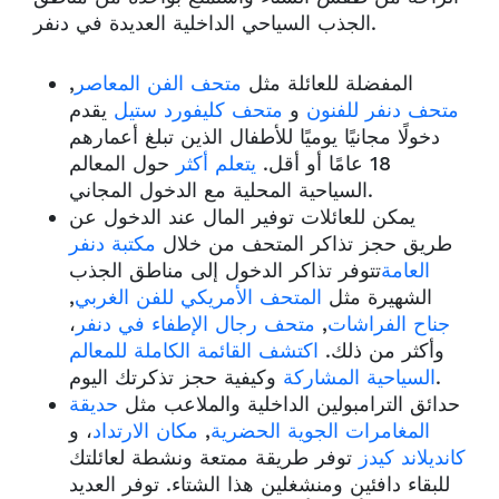
الجذب السياحي الداخلية العديدة في دنفر.
المفضلة للعائلة مثل
متحف الفن المعاصر
,
متحف دنفر للفنون
و
متحف كليفورد ستيل
يقدم
دخولًا مجانيًا يوميًا للأطفال الذين تبلغ أعمارهم
18 عامًا أو أقل.
يتعلم أكثر
حول المعالم
السياحية المحلية مع الدخول المجاني.
يمكن للعائلات توفير المال عند الدخول عن
طريق حجز تذاكر المتحف من خلال
مكتبة دنفر
العامة
تتوفر تذاكر الدخول إلى مناطق الجذب
الشهيرة مثل
المتحف الأمريكي للفن الغربي
,
جناح الفراشات
,
متحف رجال الإطفاء في دنفر
،
وأكثر من ذلك.
اكتشف القائمة الكاملة للمعالم
وكيفية حجز تذكرتك اليوم.
السياحية المشاركة
حدائق الترامبولين الداخلية والملاعب مثل
حديقة
المغامرات الجوية الحضرية
,
مكان الارتداد
، و
كانديلاند كيدز
توفر طريقة ممتعة ونشطة لعائلتك
للبقاء دافئين ومنشغلين هذا الشتاء. توفر العديد