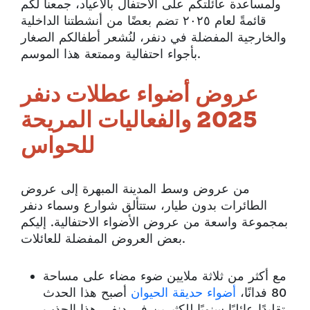
ولمساعدة عائلتكم على الاحتفال بالأعياد، جمعنا لكم
قائمةً لعام ٢٠٢٥ تضم بعضًا من أنشطتنا الداخلية
والخارجية المفضلة في دنفر، لنُشعر أطفالكم الصغار
بأجواء احتفالية وممتعة هذا الموسم.
عروض أضواء عطلات دنفر
2025 والفعاليات المريحة
للحواس
من عروض وسط المدينة المبهرة إلى عروض
الطائرات بدون طيار، ستتألق شوارع وسماء دنفر
بمجموعة واسعة من عروض الأضواء الاحتفالية. إليكم
بعض العروض المفضلة للعائلات.
مع أكثر من ثلاثة ملايين ضوء مضاء على مساحة
80 فدانًا،
أضواء حديقة الحيوان
أصبح هذا الحدث
تقليدًا عائليًا سنويًا للكثيرين في دنفر. هذا الجذب