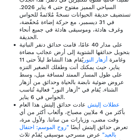
السياحي المميز مفتوح حتى 4 يناير 2026.
تستضيف حديقة الحيوانات نسخةً مُلائمةً للحواس
في 31 ديسمبر، مع حركة إضاءة مُخفّضة،
وغرف هادئة، وموسيقى هادئة في جميع أنحاء
الحديقة.
على مدار 40 عامًا، قامت حدائق دنفر النباتية
بتحويل حدائقها الشتوية إلى أرض عجائب مضاءة
وغامرة
أزهار النور
يُقام هذا النشاط ليلاً حتى 11
يناير، حيث يمكنك أنت وطفلك الصغير التنزه
على طول المسار الممتد لمسافة ميل، وسط
عروض ضوئية نابضة بالحياة وحدائق من أزهار
الشتاء. يُقام في "أزهار النور" فعالية تُناسب
الحواس في 6 يناير.
عطلات إليتش
عادت حدائق إليتش هذا العام
بأكثر من 4 ملايين مصباح، وألعاب أكثر من أي
وقت مضى، وزيارات من سانتا. ولأول مرة،
تعرض حدائق إليتش أيضًا
"روح الموسم: احتفال
بالعيد"
عرض مسرحي موسيقي يُقدّم ثلاث