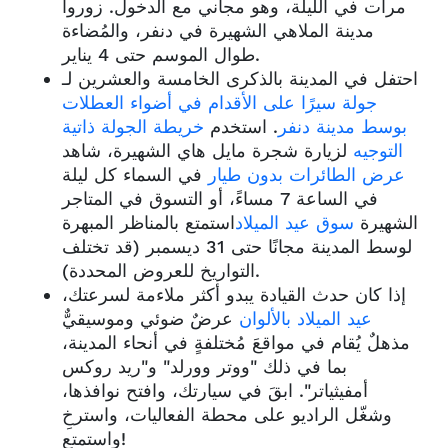
مرات في الليلة، وهو مجاني مع الدخول. زوروا
مدينة الملاهي الشهيرة في دنفر، والمُضاءة
طوال الموسم حتى 4 يناير.
احتفل في المدينة بالذكرى الخامسة والعشرين لـ
جولة سيرًا على الأقدام في أضواء العطلات
بوسط مدينة دنفر
. استخدم
خريطة الجولة ذاتية
التوجيه
لزيارة شجرة مايل هاي الشهيرة، شاهد
عرض الطائرات بدون طيار
في السماء كل ليلة
في الساعة 7 مساءً، أو التسوق في المتاجر
الشهيرة
سوق عيد الميلاد
استمتع بالمناظر المبهرة
لوسط المدينة مجانًا حتى 31 ديسمبر (قد تختلف
التواريخ للعروض المحددة).
إذا كان حدث القيادة يبدو أكثر ملاءمة لسرعتك،
عيد الميلاد بالألوان
عرضٌ ضوئي وموسيقيٌّ
مذهلٌ يُقام في مواقعَ مُختلفةٍ في أنحاء المدينة،
بما في ذلك "ووتر وورلد" و"ريد روكس
أمفيثياتر". ابقَ في سيارتك، وافتح نوافذها،
وشغّل الراديو على محطة الفعاليات، واسترخِ
واستمتع!