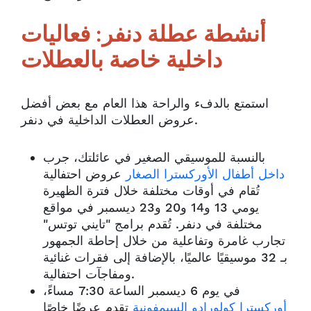
أنشطة عطلة دنفر: فعاليات
داخلية خاصة بالعطلات
استمتع بالدفء والراحة هذا العام مع بعض أفضل
عروض العطلات الداخلية في دنفر.
بالنسبة للموسيقي الصغير في عائلتك، جرب
داخل أطفال الأوركسترا الصغار
عروض احتفالية
تُقام في أوقات مختلفة خلال فترة الظهيرة
يومي 13 و14 و20 و23 ديسمبر في مواقع
مختلفة في دنفر. تُقدم برامج "تايني توتس"
تجارب غامرة وتفاعلية من خلال إحاطة الجمهور
بـ 32 موسيقيًا عالميًا، بالإضافة إلى فقرات غنائية
ومفاجآت احتفالية.
في يوم 6 ديسمبر الساعة 7:30 مساءً،
أوركسترا كولورادو السيمفونية
تقدم عرضًا خاصًا