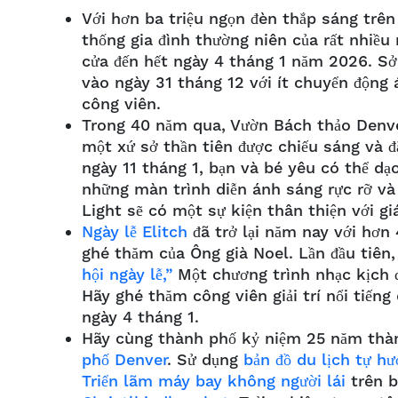
Với hơn ba triệu ngọn đèn thắp sáng trê
thống gia đình thường niên của rất nhiề
cửa đến hết ngày 4 tháng 1 năm 2026. Sở
vào ngày 31 tháng 12 với ít chuyển động
công viên.
Trong 40 năm qua, Vườn Bách thảo Denv
một xứ sở thần tiên được chiếu sáng và
ngày 11 tháng 1, bạn và bé yêu có thể d
những màn trình diễn ánh sáng rực rỡ v
Light sẽ có một sự kiện thân thiện với g
Ngày lễ Elitch
đã trở lại năm nay với hơn 
ghé thăm của Ông già Noel. Lần đầu tiên
hội ngày lễ,”
Một chương trình nhạc kịch đ
Hãy ghé thăm công viên giải trí nổi tiếng
ngày 4 tháng 1.
Hãy cùng thành phố kỷ niệm 25 năm thà
phố Denver
. Sử dụng
bản đồ du lịch tự h
Triển lãm máy bay không người lái
trên b