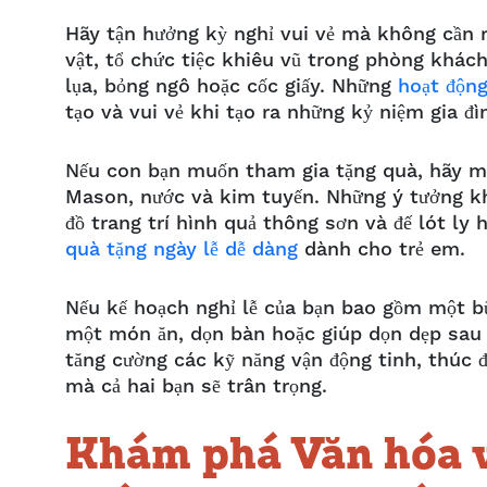
Hãy tận hưởng kỳ nghỉ vui vẻ mà không cần r
vật, tổ chức tiệc khiêu vũ trong phòng khác
lụa, bỏng ngô hoặc cốc giấy. Những
hoạt độn
tạo và vui vẻ khi tạo ra những kỷ niệm gia đ
Nếu con bạn muốn tham gia tặng quà, hãy mờ
Mason, nước và kim tuyến. Những ý tưởng kh
đồ trang trí hình quả thông sơn và đế lót 
quà tặng ngày lễ dễ dàng
dành cho trẻ em.
Nếu kế hoạch nghỉ lễ của bạn bao gồm một b
một món ăn, dọn bàn hoặc giúp dọn dẹp sau 
tăng cường các kỹ năng vận động tinh, thúc đẩ
mà cả hai bạn sẽ trân trọng.
Khám phá Văn hóa v