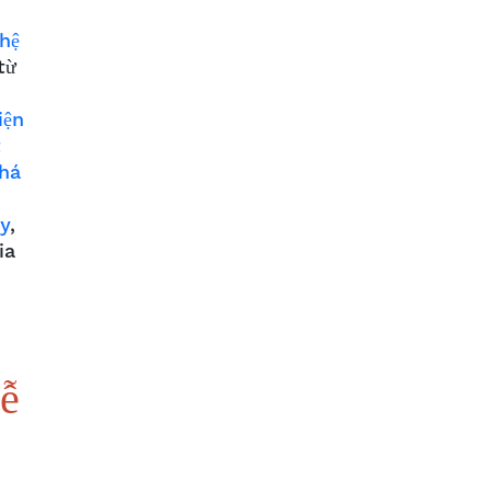
hệ
từ
iện
t
há
ảy
,
ia
ễ