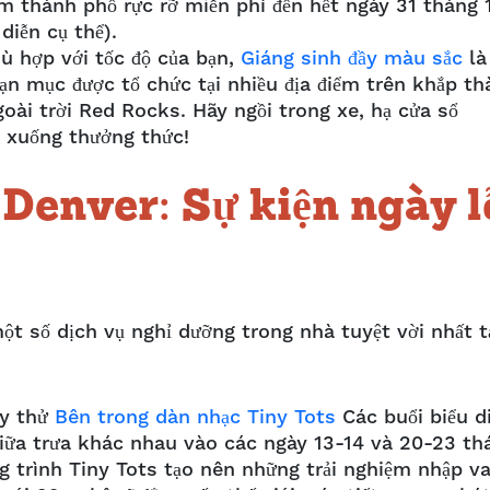
âm thành phố rực rỡ miễn phí đến hết ngày 31 tháng 
diễn cụ thể).
ù hợp với tốc độ của bạn,
Giáng sinh đầy màu sắc
là
n mục được tổ chức tại nhiều địa điểm trên khắp th
ài trời Red Rocks. Hãy ngồi trong xe, hạ cửa sổ
ồi xuống thưởng thức!
 Denver: Sự kiện ngày l
ột số dịch vụ nghỉ dưỡng trong nhà tuyệt vời nhất t
ãy thử
Bên trong dàn nhạc Tiny Tots
Các buổi biểu d
giữa trưa khác nhau vào các ngày 13-14 và 20-23 th
ng trình Tiny Tots tạo nên những trải nghiệm nhập va