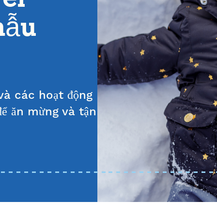
mẫu
 và các hoạt động
 để ăn mừng và tận