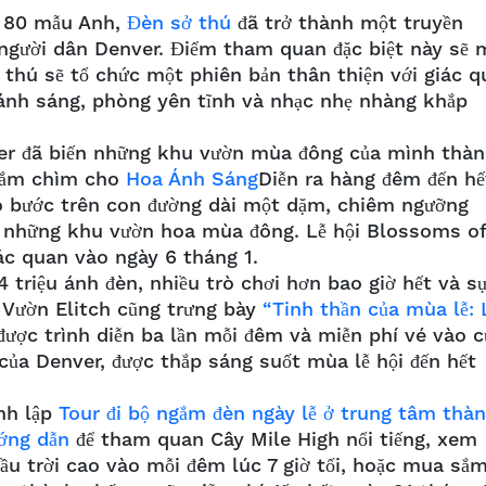
n 80 mẫu Anh,
Đèn sở thú
đã trở thành một truyền
u người dân Denver. Điểm tham quan đặc biệt này sẽ 
 thú sẽ tổ chức một phiên bản thân thiện với giác 
 ánh sáng, phòng yên tĩnh và nhạc nhẹ nhàng khắp
er đã biến những khu vườn mùa đông của mình thà
 đắm chìm cho
Hoa Ánh Sáng
Diễn ra hàng đêm đến hế
ạo bước trên con đường dài một dặm, chiêm ngưỡng
à những khu vườn hoa mùa đông. Lễ hội Blossoms of
iác quan vào ngày 6 tháng 1.
4 triệu ánh đèn, nhiều trò chơi hơn bao giờ hết và s
, Vườn Elitch cũng trưng bày
“Tinh thần của mùa lễ: 
ược trình diễn ba lần mỗi đêm và miễn phí vé vào c
 của Denver, được thắp sáng suốt mùa lễ hội đến hết
nh lập
Tour đi bộ ngắm đèn ngày lễ ở trung tâm thà
ướng dẫn
để tham quan Cây Mile High nổi tiếng, xem
ầu trời cao vào mỗi đêm lúc 7 giờ tối, hoặc mua sắm