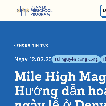
Bỏ qua nội dung
D
PHÒNG TIN TỨC
Ngày 12.02.25
Tài nguyên cộng đồng
T
Mile High Mag
Hướng dẫn ho
ngày lễ ở Den