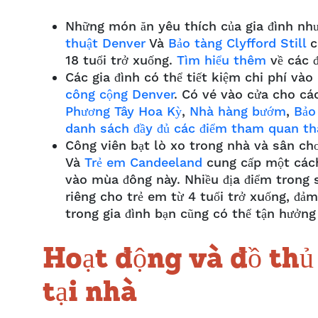
Những món ăn yêu thích của gia đình nh
thuật Denver
Và
Bảo tàng Clyfford Still
c
18 tuổi trở xuống.
Tìm hiểu thêm
về các 
Các gia đình có thể tiết kiệm chi phí và
công cộng Denver
. Có vé vào cửa cho cá
Phương Tây Hoa Kỳ
,
Nhà hàng bướm
,
Bảo
danh sách đầy đủ các điểm tham quan th
Công viên bạt lò xo trong nhà và sân ch
Và
Trẻ em Candeeland
cung cấp một cách 
vào mùa đông này. Nhiều địa điểm trong 
riêng cho trẻ em từ 4 tuổi trở xuống, đả
trong gia đình bạn cũng có thể tận hưởng
Hoạt động và đồ thủ
tại nhà