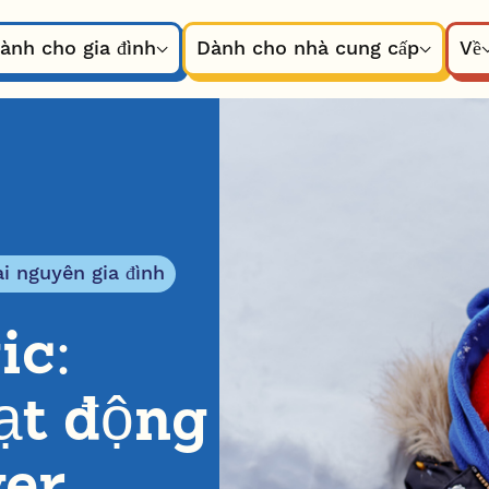
ành cho gia đình
Dành cho nhà cung cấp
Về
ài nguyên gia đình
ic:
ạt động
ver