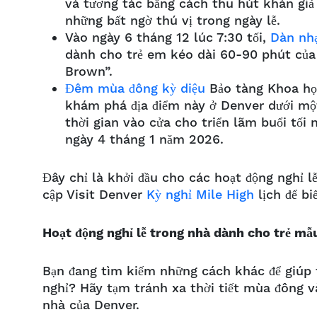
và tương tác bằng cách thu hút khán giả v
những bất ngờ thú vị trong ngày lễ.
Vào ngày 6 tháng 12 lúc 7:30 tối,
Dàn nh
dành cho trẻ em kéo dài 60-90 phút của 
Brown”.
Đêm mùa đông kỳ diệu
Bảo tàng Khoa học
khám phá địa điểm này ở Denver dưới mộ
thời gian vào cửa cho triển lãm buổi tối 
ngày 4 tháng 1 năm 2026.
Đây chỉ là khởi đầu cho các hoạt động nghỉ l
cập Visit Denver
Kỳ nghỉ Mile High
lịch để bi
Hoạt động nghỉ lễ trong nhà dành cho trẻ mẫ
Bạn đang tìm kiếm những cách khác để giúp 
nghỉ?
Hãy tạm tránh xa thời tiết mùa đông 
nhà của Denver.