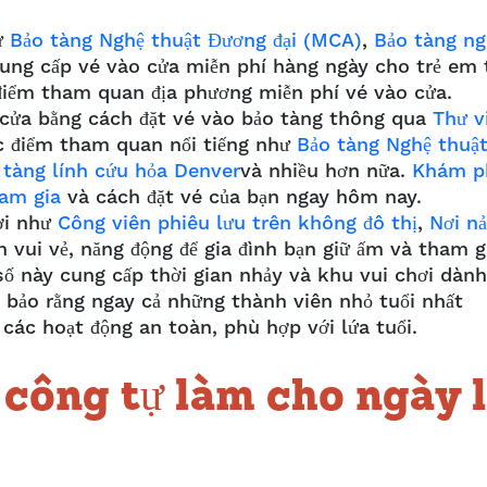
ư
Bảo tàng Nghệ thuật Đương đại (MCA)
,
Bảo tàng ng
ung cấp vé vào cửa miễn phí hàng ngày cho trẻ em 
điểm tham quan địa phương miễn phí vé vào cửa.
o cửa bằng cách đặt vé vào bảo tàng thông qua
Thư v
c điểm tham quan nổi tiếng như
Bảo tàng Nghệ thuậ
 tàng lính cứu hỏa Denver
và nhiều hơn nữa.
Khám p
am gia
và cách đặt vé của bạn ngay hôm nay.
ơi như
Công viên phiêu lưu trên không đô thị
,
Nơi n
vui vẻ, năng động để gia đình bạn giữ ấm và tham g
số này cung cấp thời gian nhảy và khu vui chơi dành
m bảo rằng ngay cả những thành viên nhỏ tuổi nhất
 các hoạt động an toàn, phù hợp với lứa tuổi.
 công tự làm cho ngày l