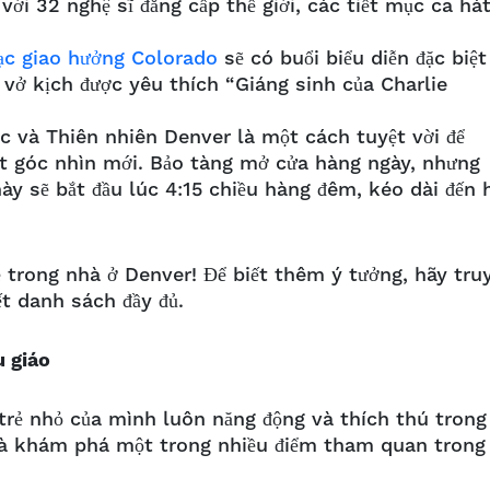
ới 32 nghệ sĩ đẳng cấp thế giới, các tiết mục ca há
ạc giao hưởng Colorado
sẽ có buổi biểu diễn đặc biệt
vở kịch được yêu thích “Giáng sinh của Charlie
 và Thiên nhiên Denver là một cách tuyệt vời để
t góc nhìn mới. Bảo tàng mở cửa hàng ngày, nhưng
này sẽ bắt đầu lúc 4:15 chiều hàng đêm, kéo dài đến 
ễ trong nhà ở Denver! Để biết thêm ý tưởng, hãy tru
ết danh sách đầy đủ.
u giáo
trẻ nhỏ của mình luôn năng động và thích thú trong
và khám phá một trong nhiều điểm tham quan trong