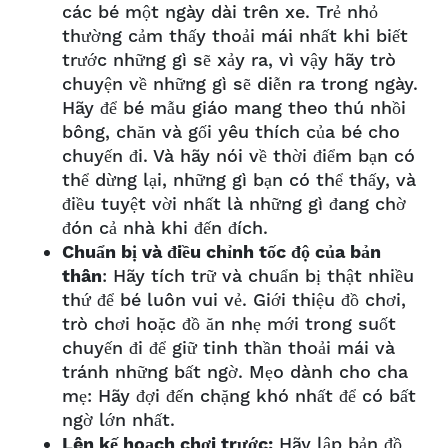
các bé một ngày dài trên xe. Trẻ nhỏ
thường cảm thấy thoải mái nhất khi biết
trước những gì sẽ xảy ra, vì vậy hãy trò
chuyện về những gì sẽ diễn ra trong ngày.
Hãy để bé mẫu giáo mang theo thú nhồi
bông, chăn và gối yêu thích của bé cho
chuyến đi. Và hãy nói về thời điểm bạn có
thể dừng lại, những gì bạn có thể thấy, và
điều tuyệt vời nhất là những gì đang chờ
đón cả nhà khi đến đích.
Chuẩn bị và điều chỉnh tốc độ của bản
thân
: Hãy tích trữ và chuẩn bị thật nhiều
thứ để bé luôn vui vẻ. Giới thiệu đồ chơi,
trò chơi hoặc đồ ăn nhẹ mới trong suốt
chuyến đi để giữ tinh thần thoải mái và
tránh những bất ngờ. Mẹo dành cho cha
mẹ: Hãy đợi đến chặng khó nhất để có bất
ngờ lớn nhất.
Lên kế hoạch chơi trước:
Hãy lập bản đồ