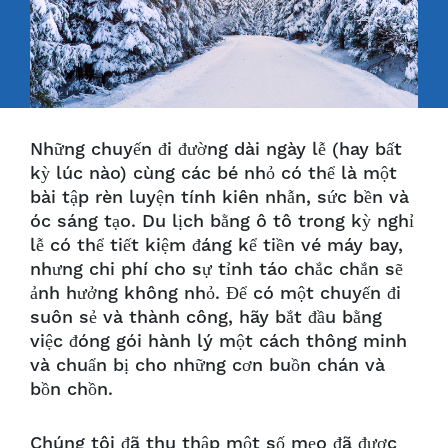
Những chuyến đi đường dài ngày lễ (hay bất
kỳ lúc nào) cùng các bé nhỏ có thể là một
bài tập rèn luyện tính kiên nhẫn, sức bền và
óc sáng tạo. Du lịch bằng ô tô trong kỳ nghỉ
lễ có thể tiết kiệm đáng kể tiền vé máy bay,
nhưng chi phí cho sự tỉnh táo chắc chắn sẽ
ảnh hưởng không nhỏ. Để có một chuyến đi
suôn sẻ và thành công, hãy bắt đầu bằng
việc đóng gói hành lý một cách thông minh
và chuẩn bị cho những cơn buồn chán và
bồn chồn.
Chúng tôi đã thu thập một số mẹo đã được