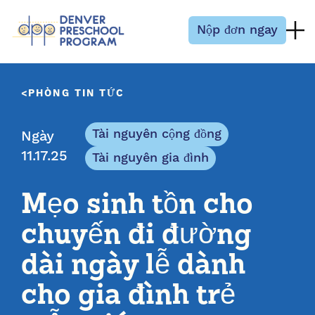
Bỏ qua nội dung
Nộp đơn ngay
PHÒNG TIN TỨC
Tài nguyên cộng đồng
Ngày
11.17.25
Tài nguyên gia đình
Mẹo sinh tồn cho
chuyến đi đường
dài ngày lễ dành
cho gia đình trẻ