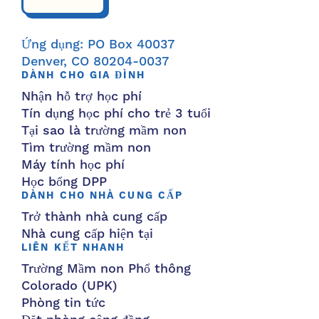
Ứng dụng: PO Box 40037
Denver, CO 80204-0037
DÀNH CHO GIA ĐÌNH
Nhận hỗ trợ học phí
Tín dụng học phí cho trẻ 3 tuổi
Tại sao là trường mầm non
Tìm trường mầm non
Máy tính học phí
Học bổng DPP
DÀNH CHO NHÀ CUNG CẤP
Trở thành nhà cung cấp
Nhà cung cấp hiện tại
LIÊN KẾT NHANH
Trường Mầm non Phổ thông
Colorado (UPK)
Phòng tin tức