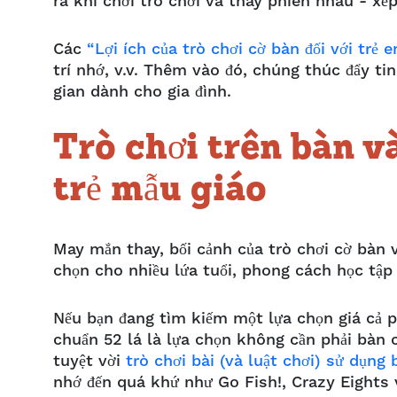
ra khi chơi trò chơi và thay phiên nhau - xế
Các
“Lợi ích của trò chơi cờ bàn đối với trẻ 
trí nhớ, v.v. Thêm vào đó, chúng thúc đẩy tin
gian dành cho gia đình.
Trò chơi trên bàn v
trẻ mẫu giáo
May mắn thay, bối cảnh của trò chơi cờ bàn v
chọn cho nhiều lứa tuổi, phong cách học tậ
Nếu bạn đang tìm kiếm một lựa chọn giá cả p
chuẩn 52 lá là lựa chọn không cần phải bàn 
tuyệt vời
trò chơi bài (và luật chơi) sử dụng 
nhớ đến quá khứ như Go Fish!, Crazy Eights