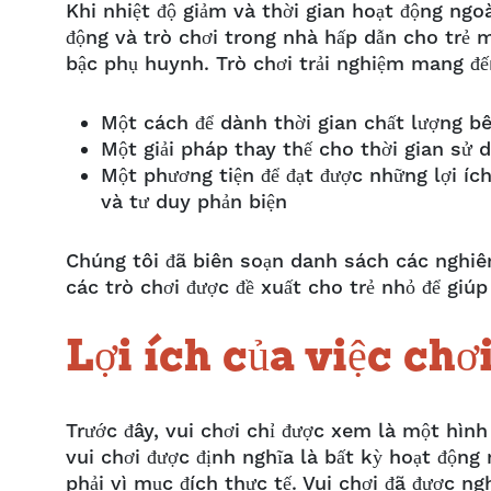
Khi nhiệt độ giảm và thời gian hoạt động ngoà
động và trò chơi trong nhà hấp dẫn cho trẻ 
bậc phụ huynh. Trò chơi trải nghiệm mang đ
Một cách để dành thời gian chất lượng b
Một giải pháp thay thế cho thời gian sử
Một phương tiện để đạt được những lợi ích
và tư duy phản biện
Chúng tôi đã biên soạn danh sách các nghiên
các trò chơi được đề xuất cho trẻ nhỏ để gi
Lợi ích của việc chơ
Trước đây, vui chơi chỉ được xem là một hình 
vui chơi được định nghĩa là bất kỳ hoạt động 
phải vì mục đích thực tế. Vui chơi đã được n