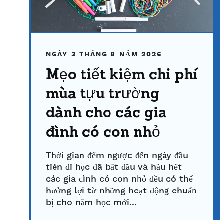
NGÀY 3 THÁNG 8 NĂM 2026
Mẹo tiết kiệm chi phí
mùa tựu trường
dành cho các gia
đình có con nhỏ
Thời gian đếm ngược đến ngày đầu
tiên đi học đã bắt đầu và hầu hết
các gia đình có con nhỏ đều có thể
hưởng lợi từ những hoạt động chuẩn
bị cho năm học mới...