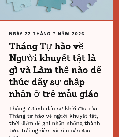
NGÀY 22 THÁNG 7 NĂM 2026
Tháng Tự hào về
Người khuyết tật là
gì và Làm thế nào để
thúc đẩy sự chấp
nhận ở trẻ mẫu giáo
Tháng 7 đánh dấu sự khởi đầu của
Tháng tự hào về người khuyết tật,
thời điểm để ghi nhận những thành
tựu, trải nghiệm và rào cản đặc