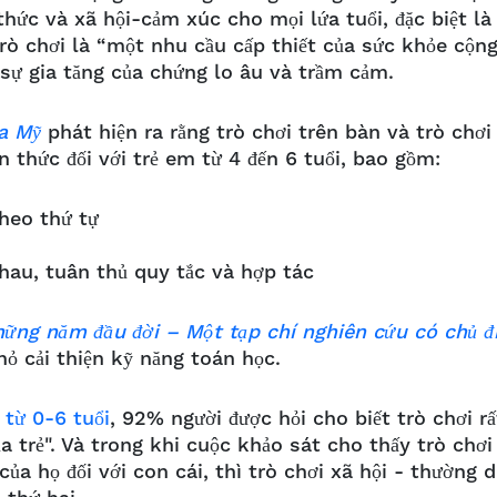
hức và xã hội-cảm xúc cho mọi lứa tuổi, đặc biệt là 
rò chơi là “một nhu cầu cấp thiết của sức khỏe cộn
 sự gia tăng của chứng lo âu và trầm cảm.
ủa Mỹ
phát hiện ra rằng trò chơi trên bàn và trò chơi
n thức đối với trẻ em từ 4 đến 6 tuổi, bao gồm:
heo thứ tự
nhau, tuân thủ quy tắc và hợp tác
ững năm đầu đời – Một tạp chí nghiên cứu có chủ đ
nhỏ cải thiện kỹ năng toán học.
từ 0-6 tuổi
, 92% người được hỏi cho biết trò chơi rấ
 trẻ". Và trong khi cuộc khảo sát cho thấy trò chơi
ủa họ đối với con cái, thì trò chơi xã hội - thường d