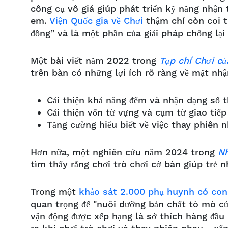
công cụ vô giá giúp phát triển kỹ năng nhận t
em.
Viện Quốc gia về Chơi
thậm chí còn coi t
đồng” và là một phần của giải pháp chống lại
Một bài viết năm 2022 trong
Tạp chí Chơi c
trên bàn có những lợi ích rõ ràng về mặt nhậ
Cải thiện khả năng đếm và nhận dạng số t
Cải thiện vốn từ vựng và cụm từ giao tiếp
Tăng cường hiểu biết về việc thay phiên 
Hơn nữa, một nghiên cứu năm 2024 trong
Nh
tìm thấy rằng
chơi trò chơi cờ bàn giúp trẻ 
Trong một
khảo sát 2.000 phụ huynh có con 
quan trọng để "nuôi dưỡng bản chất tò mò của
vận động được xếp hạng là sở thích hàng đầu c