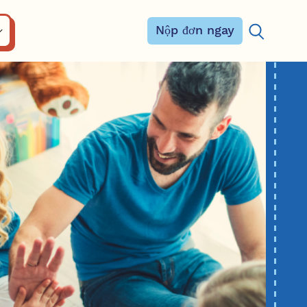
Nộp đơn ngay
Tìm kiếm: