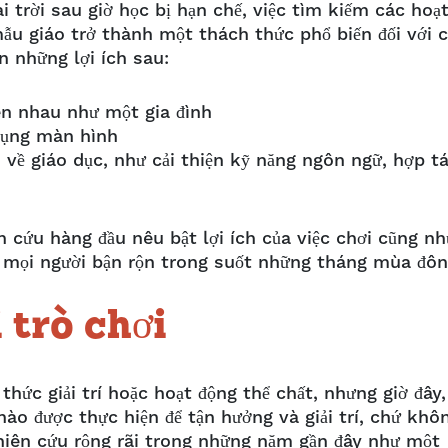
i trời sau giờ học bị hạn chế, việc tìm kiếm các hoạ
mẫu giáo trở thành một thách thức phổ biến đối với 
ến những lợi ích sau:
ên nhau như một gia đình
 dụng màn hình
 về giáo dục, như cải thiện kỹ năng ngôn ngữ, hợp t
 cứu hàng đầu nêu bật lợi ích của việc chơi cũng nh
úp mọi người bận rộn trong suốt những tháng mùa đô
i trò chơi
thức giải trí hoặc hoạt động thể chất, nhưng giờ đây,
nào được thực hiện để tận hưởng và giải trí, chứ khô
ghiên cứu rộng rãi trong những năm gần đây như một