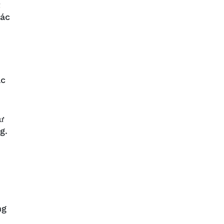
t
các
ác
ư
ng.
ng