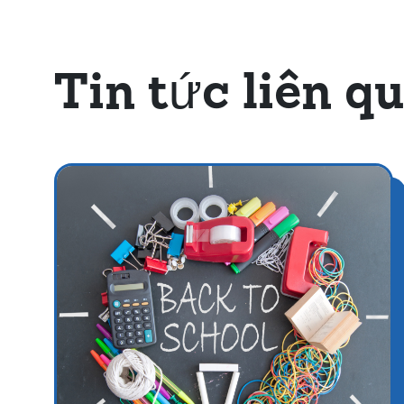
Tin tức liên q