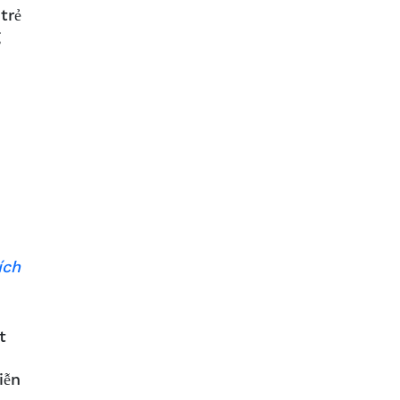
trẻ
g
ích
t
iễn