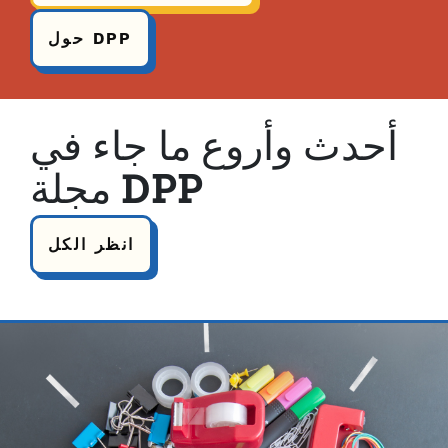
حول DPP
أحدث وأروع ما جاء في
مجلة DPP
انظر الكل