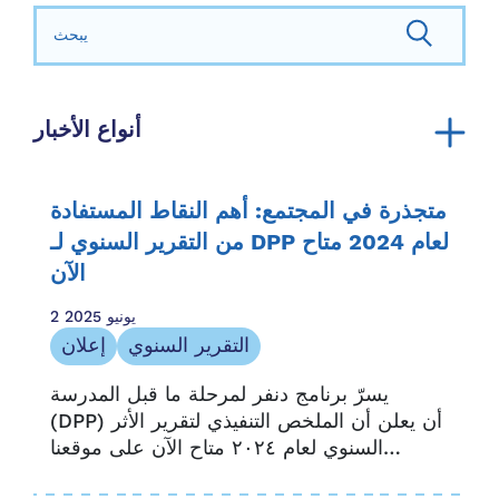
بحث عن:
أنواع الأخبار
إعلان
التقرير السنوي
متجذرة في المجتمع: أهم النقاط المستفادة
موارد المجتمع
من التقرير السنوي لـ DPP لعام 2024 متاح
الموارد العائلية
الآن
قصص عائلية
2 يونيو 2025
ذكر وسائل الإعلام
التقرير السنوي
إعلان
النشرة الإخبارية
يسرّ برنامج دنفر لمرحلة ما قبل المدرسة
الفرصة والوصول
(DPP) أن يعلن أن الملخص التنفيذي لتقرير الأثر
بيان صحفي
السنوي لعام ٢٠٢٤ متاح الآن على موقعنا
موارد مقدم الخدمة
الإلكتروني. يقدم هذا الملخص الإلكتروني