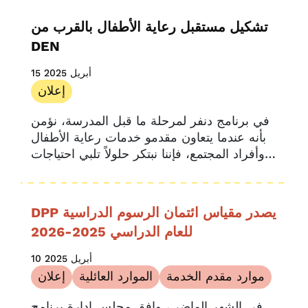
قصص مقدمي الخدمة
المختصر...
بحث
تشكيل مستقبل رعاية الأطفال بالقرب من
يو بي كيه كولورادو
DEN
15 أبريل 2025
إعلان
في برنامج دنفر لمرحلة ما قبل المدرسة، نؤمن
بأنه عندما يتعاون مقدمو خدمات رعاية الأطفال
وأفراد المجتمع، فإننا نبتكر حلولاً تلبي احتياجات
عائلات دنفر بصدق. واليوم، نحن متحمسون...
DPP يصدر مقياس ائتمان الرسوم الدراسية
للعام الدراسي 2025-2026
10 أبريل 2025
موارد مقدم الخدمة
الموارد العائلية
إعلان
في الشهر الماضي، وافق مجلس إدارة برنامج