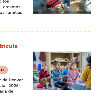
o los
n, creamos
as familias
trícula
res
r de Denver
olar 2025-
lada de