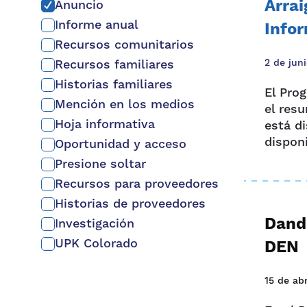
Arrai
Anuncio
Informe anual
Infor
Recursos comunitarios
Recursos familiares
2 de jun
Historias familiares
El Pro
Mención en los medios
el res
Hoja informativa
está d
disponi
Oportunidad y acceso
Presione soltar
Recursos para proveedores
Historias de proveedores
Dando
Investigación
UPK Colorado
DEN
15 de ab