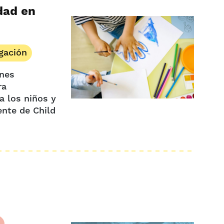
dad en
igación
ones
ra
a los niños y
ente de Child