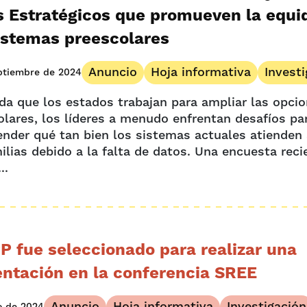
s Estratégicos que promueven la equi
istemas preescolares
Anuncio
Hoja informativa
Invest
ptiembre de 2024
da que los estados trabajan para ampliar las opci
olares, los líderes a menudo enfrentan desafíos pa
nder qué tan bien los sistemas actuales atienden 
ilias debido a la falta de datos. Una encuesta reci
..
P fue seleccionado para realizar una
entación en la conferencia SREE
Anuncio
Hoja informativa
Investigación
io de 2024