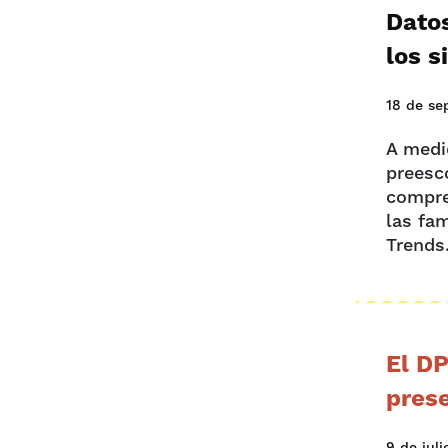
Dato
los s
18 de se
A medi
preesc
compre
las fam
Trends.
El DP
pres
9 de jul