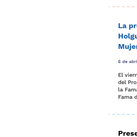
La pr
Holgu
Muje
6 de abr
El vier
del Pr
la Fam
Fama d
Prese