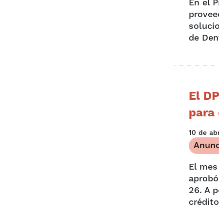
En el 
provee
soluci
de Den
El DP
para
10 de ab
Anunc
El mes
aprobó
26. A p
crédito