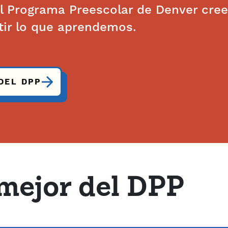
El Programa Preescolar de Denver cree
tir lo que aprendemos.
DEL DPP
 mejor del DPP