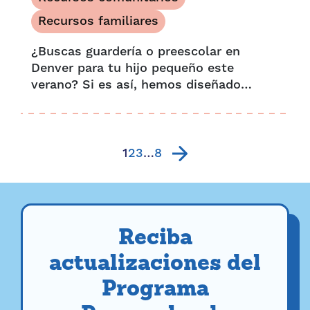
Recursos familiares
¿Buscas guardería o preescolar en
Denver para tu hijo pequeño este
verano? Si es así, hemos diseñado
nuestra herramienta "Encuentra un
Preescolar" especialmente para ti.
Simplemente visita nuestra página...
1
2
3
…
8
Reciba
actualizaciones del
Programa