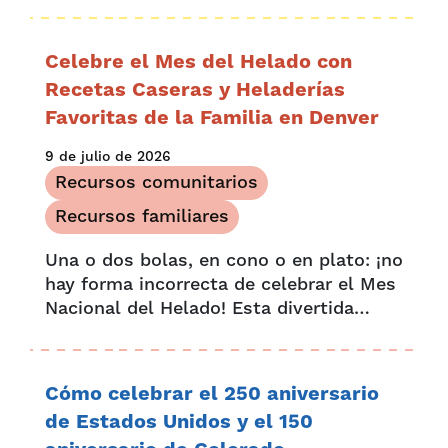
máximo el verano con actividades
familiares en Denver. Agosto está lleno
de oportunidades para disfrutar en
Celebre el Mes del Helado con
Denver...
Recetas Caseras y Heladerías
Favoritas de la Familia en Denver
9 de julio de 2026
Recursos comunitarios
Recursos familiares
Una o dos bolas, en cono o en plato: ¡no
hay forma incorrecta de celebrar el Mes
Nacional del Helado! Esta divertida
celebración, que dura todo un mes,
comenzó en 1984, cuando el
presidente...
Cómo celebrar el 250 aniversario
de Estados Unidos y el 150