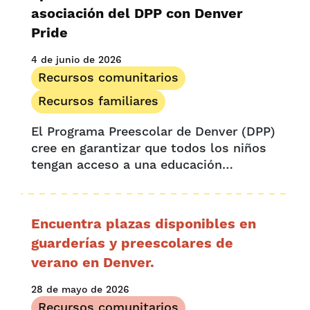
asociación del DPP con Denver
Pride
4 de junio de 2026
Recursos comunitarios
Recursos familiares
El Programa Preescolar de Denver (DPP)
cree en garantizar que todos los niños
tengan acceso a una educación
preescolar de alta calidad en Denver.
Para conectar con las familias de
Denver en toda la ciudad, el DPP
Encuentra plazas disponibles en
colabora con socios comunitarios...
guarderías y preescolares de
verano en Denver.
28 de mayo de 2026
Recursos comunitarios