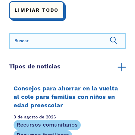
LIMPIAR TODO
Buscar:
Tipos de noticias
Anuncio
Informe anual
Consejos para ahorrar en la vuelta
Recursos comunitarios
al cole para familias con niños en
edad preescolar
Recursos familiares
Historias familiares
3 de agosto de 2026
Mención en los medios
Recursos comunitarios
Hoja informativa