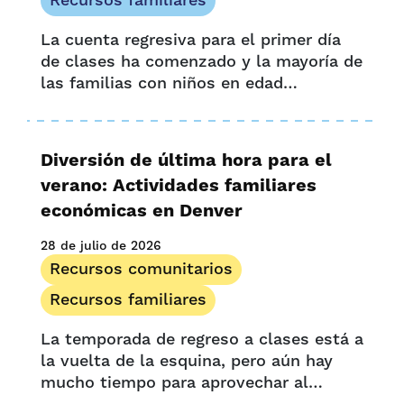
Recursos familiares
Oportunidad y acceso
La cuenta regresiva para el primer día
Presione soltar
de clases ha comenzado y la mayoría de
Recursos para proveedores
las familias con niños en edad
Historias de proveedores
preescolar podrían beneficiarse de los
Investigación
ahorros para la vuelta al cole. Con la
UPK Colorado
vuelta al cole llega una nueva lista de
Diversión de última hora para el
artículos para...
verano: Actividades familiares
económicas en Denver
28 de julio de 2026
Recursos comunitarios
Recursos familiares
La temporada de regreso a clases está a
la vuelta de la esquina, pero aún hay
mucho tiempo para aprovechar al