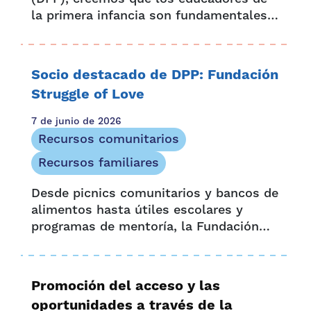
la primera infancia son fundamentales
para el aprendizaje y el desarrollo de
cada niño. Nuestro objetivo es apoyar a
los maestros dedicados que están
Socio destacado de DPP: Fundación
formando...
Struggle of Love
7 de junio de 2026
Recursos comunitarios
Recursos familiares
Desde picnics comunitarios y bancos de
alimentos hasta útiles escolares y
programas de mentoría, la Fundación
Lucha del Amor (SOLF) ha brindado
servicios integrales esenciales a los
más necesitados durante casi 26 años...
Promoción del acceso y las
oportunidades a través de la