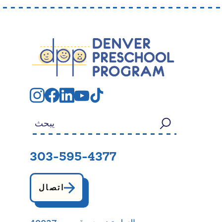
بحث عن:
303-595-4377
اتصال