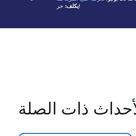
حر!
يكلف:
أحداث ذات الصلة