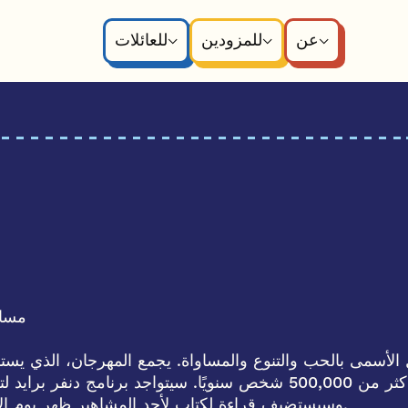
عن
للمزودين
للعائلات
- 6:00 مس
ا في مهرجان دنفر برايد 2025 للاحتفال الأسمى بالحب والتنوع والمساواة. يجمع المه
كولورادو ومنطقة جبال روكي، ويتوقع أن يحضره أكثر من 500,000 شخص سنويًا. 
.
وسيستضيف قراءة لكتاب لأحد المشاهير ظهر يوم الأحد 29 يو