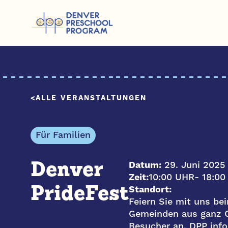
Zum Inhalt springen
ALLE VERANSTALTUNGEN
Für Familien
Datum:
29. Juni 2025
Denver
Zeit:
10:00 UHR
- 18:0
Standort:
PrideFest
Feiern Sie mit uns bei
Gemeinden aus ganz C
Besucher an. DPP info