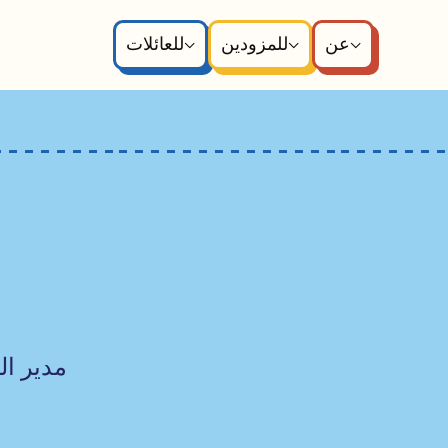
عن
للمزودين
للعائلات
مدير ال