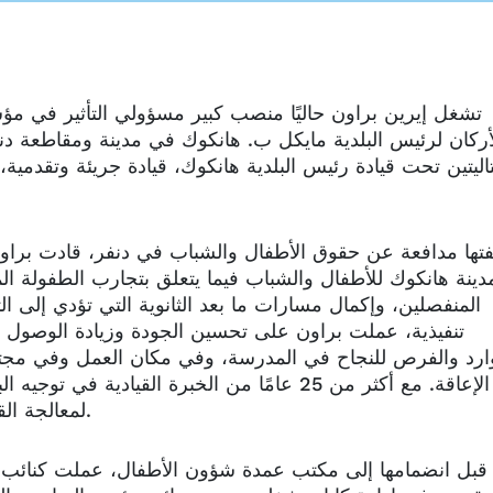
تشغل إيرين براون حاليًا منصب كبير مسؤولي التأثير في مؤس
أركان لرئيس البلدية مايكل ب. هانكوك في مدينة ومقاطعة دنف
اليتين تحت قيادة رئيس البلدية هانكوك، قيادة جريئة وتقدمية
تها مدافعة عن حقوق الأطفال والشباب في دنفر، قادت برا
مدينة هانكوك للأطفال والشباب فيما يتعلق بتجارب الطفولة 
المنفصلين، وإكمال مسارات ما بعد الثانوية التي تؤدي إلى ا
تنفيذية، عملت براون على تحسين الجودة وزيادة الوصول
ارد والفرص للنجاح في المدرسة، وفي مكان العمل وفي مجتم
أو الإعاقة. مع أكثر من 25 عامًا من الخبرة القي
لمعالجة القضايا المتعلقة بالأطفال والأقليات والمجتمعات المسنة.
قبل انضمامها إلى مكتب عمدة شؤون الأطفال، عملت كنائب مد