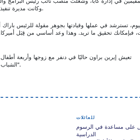
مقيمين في إدارة كابا، وشغلت منصب نائب رئيس البرامج وال
وكانت مديرة تنفيذية لجمعية الشبان المسيحيين في منطقة دنفر الكبرى.
يوم، تسترشد في عملها وقيادتها بجوهر مقولة للرئيس باراك 
، فبإمكانك تحقيق ما تريد. وهذا وعد أساسي من قِبَل أميركا. 
تعيش إيرين براون حاليًا في دنفر مع زوجها وأربعة أطفال
الشباب، تلتزم براون بشدة "بأن تكون صوتًا لمن لا صوت لهم".
للعائلات
 على مساعدة في الرسوم
الدراسية