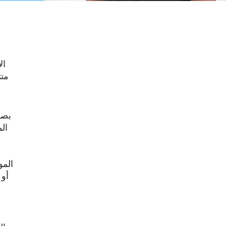
ال
متت
بصف
ال
المو