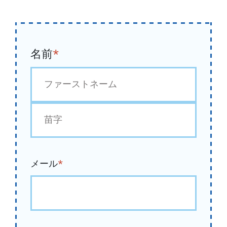
名前
*
初
め
最
後
メール
*