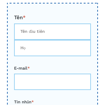
Tên
*
Đầu
tiên
Cuối
cùng
E-mail
*
Tin nhắn
*