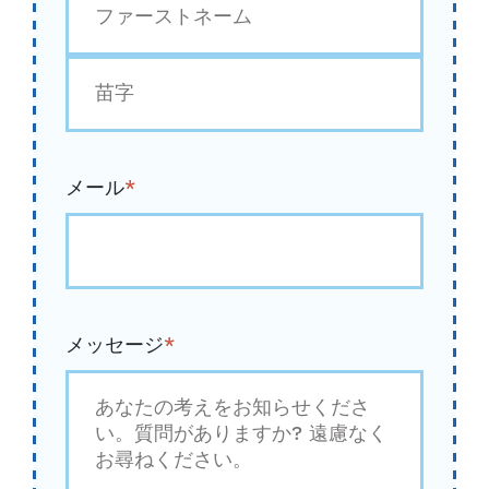
初
め
最
後
メール
*
メッセージ
*