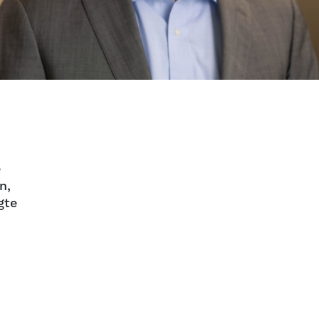
e
n,
gte