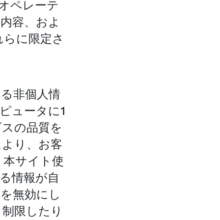
、オペレーテ
の内容、およ
れらに限定さ
する非個人情
ピュータに1
ビスの品質を
により、お客
、本サイト使
る情報が自
ーを無効にし
り制限したり