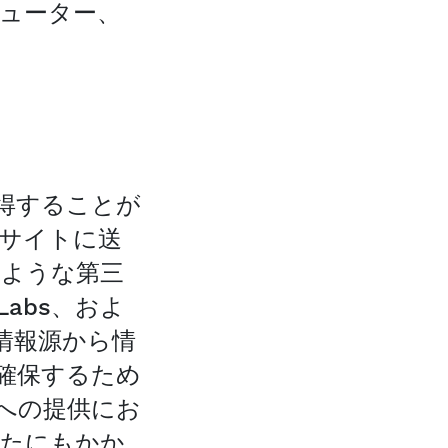
ューター、
得することが
サイトに送
のような第三
t Labs、およ
の情報源から情
確保するため
への提供にお
じたにもかか