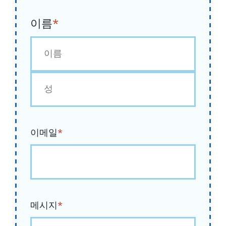
이름
*
첫
번
째
마
지
이메일
*
막
메시지
*