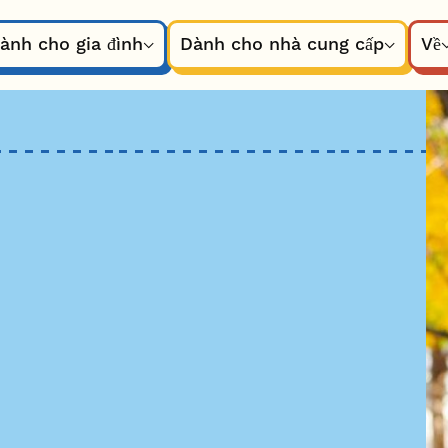
ành cho gia đình
Dành cho nhà cung cấp
Về