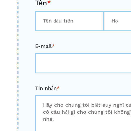
Tên
*
Đầu
Cuối
tiên
cùng
E-mail
*
Tin nhắn
*