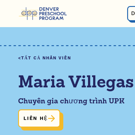
Bỏ qua nội dung
D
TẤT CẢ NHÂN VIÊN
Maria Villegas
Chuyên gia chương trình UPK
LIÊN HỆ