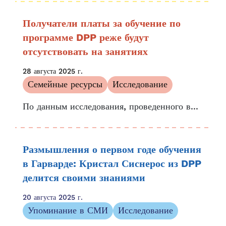
ребенка. Мы стремимся поддерживать
преданных своему делу учителей, которые
Получатели платы за обучение по
формируют...
программе DPP реже будут
отсутствовать на занятиях
28 августа 2025 г.
Семейные ресурсы
Исследование
По данным исследования, проведенного в...
Размышления о первом годе обучения
в Гарварде: Кристал Сиснерос из DPP
делится своими знаниями
20 августа 2025 г.
Упоминание в СМИ
Исследование