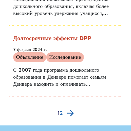
дошкольного образования, включая более
высокий уровень удержания учащихся,
меньший уровень прогулов и успехи в
изучении английского языка. Программа
дошкольного образования Денвера
Долгосрочные эффекты DPP
совместно с ключевыми партнерами по
исследованию очень рады быть выбранными
7 февраля 2024 г.
для представления...
Объявление
Исследование
С 2007 года программа дошкольного
образования в Денвере помогает семьям
Денвера находить и оплачивать
качественные дошкольные учреждения.
Исследования показывают, что наше
влияние имеет долгосрочный эффект. От
более высоких показателей грамотности до
1
2
большей посещаемости,...