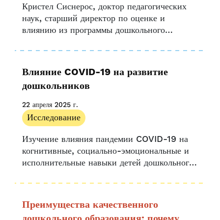
Кристел Сиснерос, доктор педагогических
наук, старший директор по оценке и
влиянию из программы дошкольного
образования Денвера, является одним из 13
стипендиатов, принимающих участие в
проекте по стратегическим данным
Влияние COVID-19 на развитие
Гарвардского центра исследований
дошкольников
образовательной политики...
22 апреля 2025 г.
Исследование
Изучение влияния пандемии COVID-19 на
когнитивные, социально-эмоциональные и
исполнительные навыки детей дошкольного
возраста Пандемия COVID-19 привела к
закрытию подавляющего большинства школ
в...
Преимущества качественного
дошкольного образования: почему