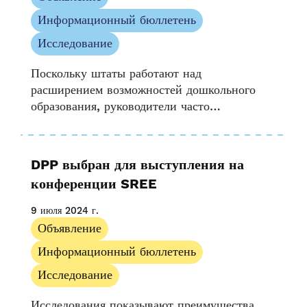
Информационный бюллетень
Исследование
Поскольку штаты работают над
расширением возможностей дошкольного
образования, руководители часто
сталкиваются с трудностями в понимании
того, насколько хорошо текущие системы
обслуживают детей и семьи из-за пробелов
DPP выбран для выступления на
в данных. Недавнее исследование Child
конференции SREE
Trends...
9 июля 2024 г.
Объявление
Информационный бюллетень
Исследование
Исследования показывают преимущества