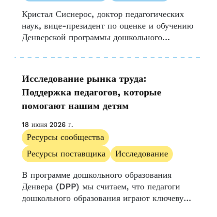
Возможность и доступ
Кристал Сиснерос, доктор педагогических
Пресс-релиз
наук, вице-президент по оценке и обучению
Ресурсы поставщика
Денверской программы дошкольного
Истории поставщиков
образования, вошла в число 46
Исследовать
стипендиатов, недавно завершивших
Стратегический проект данных (SDP)
UPK Колорадо
Исследование рынка труда:
Центра исследований образовательной
Поддержка педагогов, которые
политики Гарвардского университета...
помогают нашим детям
18 июня 2026 г.
Ресурсы сообщества
Ресурсы поставщика
Исследование
В программе дошкольного образования
Денвера (DPP) мы считаем, что педагоги
дошкольного образования играют ключевую
роль в обучении и развитии каждого