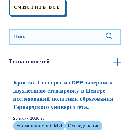
ОЧИСТИТЬ ВСЕ
Искать:
Типы новостей
Объявление
Годовой отчет
Кристал Сиснерос из DPP завершила
Ресурсы сообщества
двухлетнюю стажировку в Центре
исследований политики образования
Семейные ресурсы
Гарвардского университета.
Семейные истории
Упоминание в СМИ
23 июня 2026 г.
Информационный бюллетень
Упоминание в СМИ
Исследование