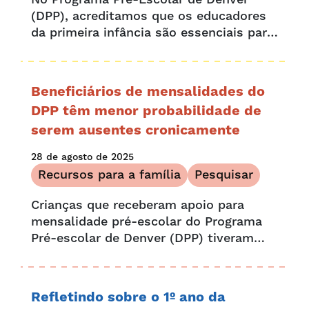
(DPP), acreditamos que os educadores
da primeira infância são essenciais para
o aprendizado e o desenvolvimento de
cada criança. Nosso objetivo é apoiar os
professores dedicados que estão
Beneficiários de mensalidades do
moldando...
DPP têm menor probabilidade de
serem ausentes cronicamente
28 de agosto de 2025
Recursos para a família
Pesquisar
Crianças que receberam apoio para
mensalidade pré-escolar do Programa
Pré-escolar de Denver (DPP) tiveram
menos probabilidade de serem ausentes
cronicamente ou retidas até a quinta
série, de acordo com uma pesquisa
Refletindo sobre o 1º ano da
compilada no...