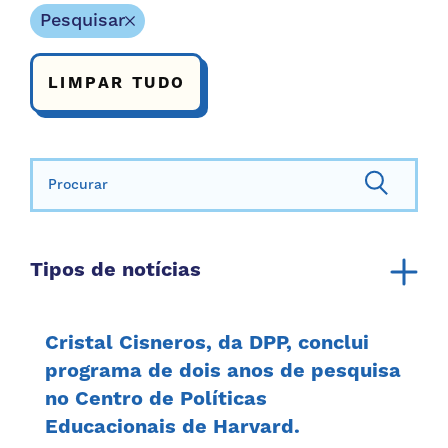
Pesquisar
LIMPAR TUDO
Procurar:
Tipos de notícias
Anúncio
Relatório anual
Cristal Cisneros, da DPP, conclui
Recursos da Comunidade
programa de dois anos de pesquisa
no Centro de Políticas
Recursos para a família
Educacionais de Harvard.
Histórias de família