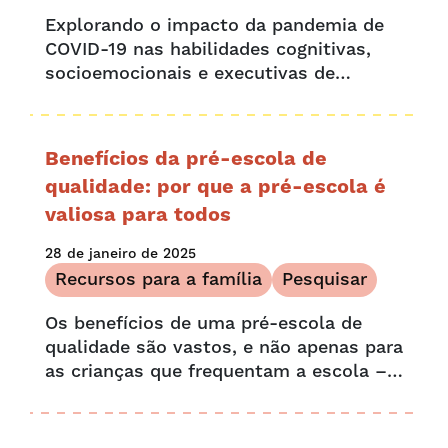
Explorando o impacto da pandemia de
COVID-19 nas habilidades cognitivas,
socioemocionais e executivas de
crianças em idade pré-escolar A
pandemia de COVID-19 levou ao
fechamento da grande maioria das
Benefícios da pré-escola de
escolas nos...
qualidade: por que a pré-escola é
valiosa para todos
28 de janeiro de 2025
Recursos para a família
Pesquisar
Os benefícios de uma pré-escola de
qualidade são vastos, e não apenas para
as crianças que frequentam a escola –
suas famílias e comunidades também
se beneficiam. Inúmeros estudos e
pesquisas também demonstram que os