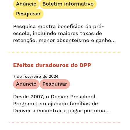
Anúncio
Boletim informativo
Pesquisar
Pesquisa mostra benefícios da pré-
escola, incluindo maiores taxas de
retenção, menor absenteísmo e ganhos
em ELL O Programa de Pré-escola de
Denver, juntamente com os principais
parceiros de pesquisa, estão
Efeitos duradouros do DPP
entusiasmados por terem sido
selecionados para apresentar...
7 de fevereiro de 2024
Anúncio
Pesquisar
Desde 2007, o Denver Preschool
Program tem ajudado famílias de
Denver a encontrar e pagar por uma
pré-escola de qualidade. Pesquisas
mostram que nosso impacto tem um