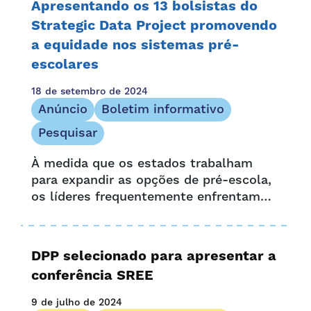
Apresentando os 13 bolsistas do
benefícios...
Strategic Data Project promovendo
a equidade nos sistemas pré-
escolares
18 de setembro de 2024
Anúncio
Boletim informativo
Pesquisar
À medida que os estados trabalham
para expandir as opções de pré-escola,
os líderes frequentemente enfrentam
desafios para entender o quão bem os
sistemas atuais atendem às crianças e
famílias devido a lacunas de dados.
DPP selecionado para apresentar a
Uma pesquisa recente da Child Trends...
conferência SREE
9 de julho de 2024