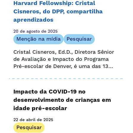
Harvard Fellowship: Cristal
Cisneros, do DPP, compartilha
aprendizados
20 de agosto de 2025
Menção na mídia
Pesquisar
Cristal Cisneros, Ed.D., Diretora Sênior
de Avaliação e Impacto do Programa
Pré-escolar de Denver, é uma das 13
bolsistas que estão participando do
Programa de Dados Estratégicos do
Centro de Pesquisa de Políticas
Impacto da COVID-19 no
Educacionais de Harvard...
desenvolvimento de crianças em
idade pré-escolar
22 de abril de 2025
Pesquisar