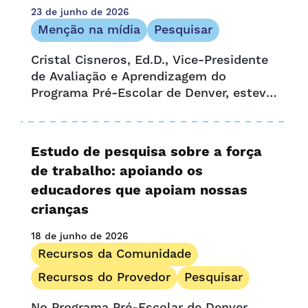
Menção na mídia
23 de junho de 2026
Boletim informativo
Menção na mídia
Pesquisar
Oportunidade e acesso
Cristal Cisneros, Ed.D., Vice-Presidente
Comunicado de imprensa
de Avaliação e Aprendizagem do
Recursos do Provedor
Programa Pré-Escolar de Denver, esteve
Histórias de provedores
entre os 46 bolsistas que concluíram
Pesquisar
recentemente o Projeto de Dados
Estratégicos (SDP) do Centro de
UPK Colorado
Estudo de pesquisa sobre a força
Pesquisa de Políticas Educacionais de
de trabalho: apoiando os
Harvard,...
educadores que apoiam nossas
crianças
18 de junho de 2026
Recursos da Comunidade
Recursos do Provedor
Pesquisar
No Programa Pré-Escolar de Denver