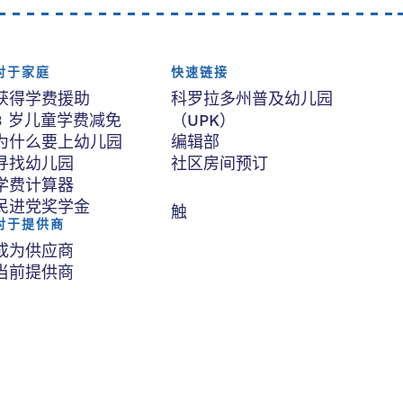
对于家庭
快速链接
获得学费援助
科罗拉多州普及幼儿园
3 岁儿童学费减免
（UPK）
为什么要上幼儿园
编辑部
寻找幼儿园
社区房间预订
学费计算器
民进党奖学金
触
对于提供商
成为供应商
当前提供商